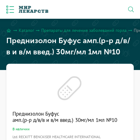
МИР
ЛЕКАРСТВ
Каталог
Препараты для лечения заболеваний горла
Пр
arrow_right_alt
arrow_right_alt
arrow_right_alt
home
Преднизолон Буфус амп.(р-р д/в/
в и в/м введ.) 30мг/мл 1мл №10
Преднизолон Буфус
амп.(р-р д/в/в и в/м введ.) 30мг/мл 1мл №10
В наличии
Ltd. RECKITT BENCKISER HEALTHCARE INTERNATIONAL