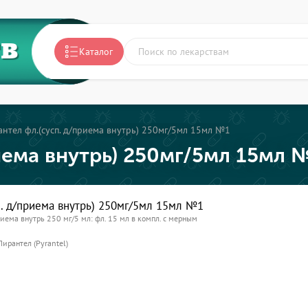
ТВ
Каталог
нтел фл.(сусп. д/приема внутрь) 250мг/5мл 15мл №1
иема внутрь) 250мг/5мл 15мл 
п. д/приема внутрь) 250мг/5мл 15мл №1
риема внутрь 250 мг/5 мл: фл. 15 мл в компл. с мерным
Пирантел (Pyrantel)