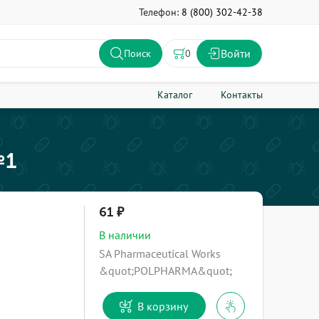
Телефон:
8 (800) 302-42-38
Войти
0
Поиск
Каталог
Контакты
№1
61
В наличии
SA Pharmaceutical Works
&quot;POLPHARMA&quot;
В корзину