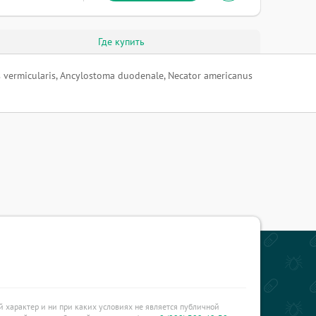
Где купить
rmicularis, Ancylostoma duodenale, Necator americanus
характер и ни при каких условиях не является публичной