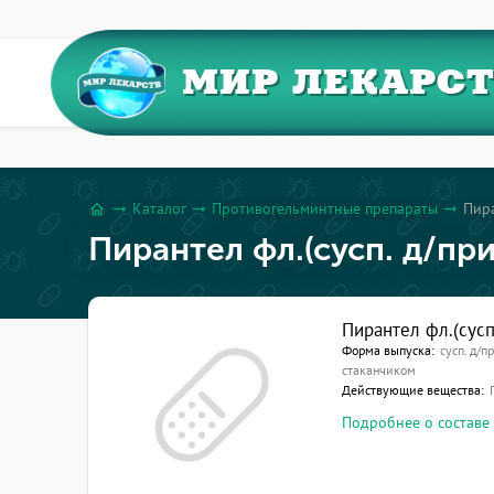
МИР ЛЕКАРС
Каталог
Противогельминтные препараты
Пира
arrow_right_alt
arrow_right_alt
arrow_right_alt
home
Пирантел фл.(сусп. д/пр
Пирантел фл.(сус
Форма выпуска:
сусп. д/п
стаканчиком
Действующие вещества:
Подробнее о составе