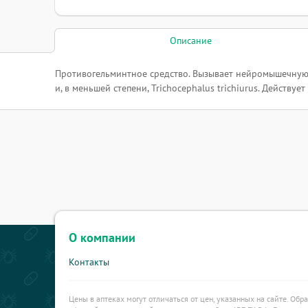
Описание
Противогельминтное средство. Вызывает нейромышечную бл
и, в меньшей степени, Trichocephalus trichiurus. Действу
О компании
Контакты
Цены в аптеках могут отличаться от цен, указанных на сайте. Обр