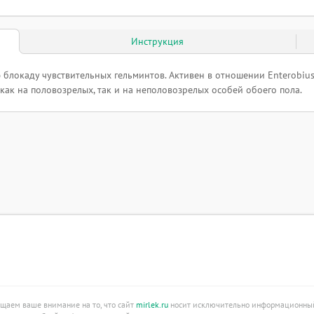
Инструкция
окаду чувствительных гельминтов. Активен в отношении Enterobius ve
ет как на половозрелых, так и на неполовозрелых особей обоего пола.
ащаем ваше внимание на то, что сайт
mirlek.ru
носит исключительно информационный 