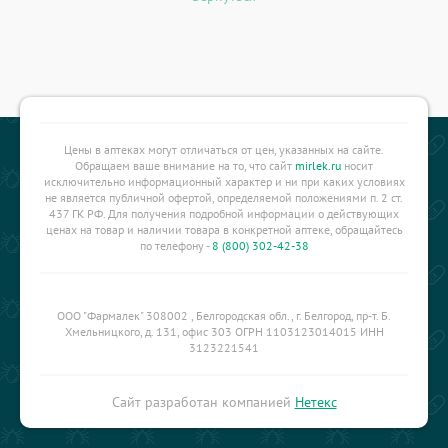
Цены в аптеках могут отличаться от цен, указанных на сайте.
Обращаем ваше внимание на то, что сайт
mirlek.ru
носит
исключительно информационный характер и ни при каких условиях
не является публичной офертой, определяемой положениями п. 2 ст.
437 ГК РФ. Для получения подробной информации о действующих
ценах на товар и наличии товара в конкретной аптеке, обращайтесь
по телефону -
8 (800) 302-42-38
ООО "Фармалек" 308002 , Белгородская обл., г. Белгород, пр-т. Б.
Хмельницкого, д. 131, офис 303 ОГРН 1103123014015 ИНН
3123221541
Сайт разработан компанией
Нетекс