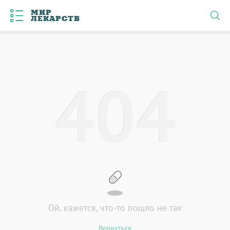
МИР
ЛЕКАРСТВ
4
0
4
Ой, кажется, что-то пошло не так
Вернуться