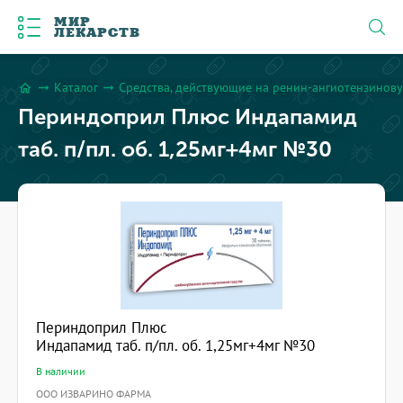
МИР
ЛЕКАРСТВ
Каталог
Средства, действующие на ренин-ангиотензинову
arrow_right_alt
arrow_right_alt
home
Периндоприл Плюс Индапамид
таб. п/пл. об. 1,25мг+4мг №30
Периндоприл Плюс
Индапамид таб. п/пл. об. 1,25мг+4мг №30
В наличии
ООО ИЗВАРИНО ФАРМА