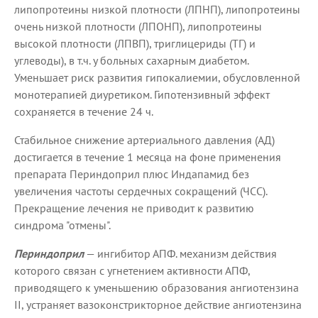
липопротеины низкой плотности (ЛПНП), липопротеины
очень низкой плотности (ЛПОНП), липопротеины
высокой плотности (ЛПВП), триглицериды (ТГ) и
углеводы), в т.ч. у больных сахарным диабетом.
Уменьшает риск развития гипокалиемии, обусловленной
монотерапией диуретиком. Гипотензивный эффект
сохраняется в течение 24 ч.
Стабильное снижение артериального давления (АД)
достигается в течение 1 месяца на фоне применения
препарата Периндоприл плюс Индапамид без
увеличения частоты сердечных сокращений (ЧСС).
Прекращение лечения не приводит к развитию
синдрома "отмены".
Периндоприл
— ингибитор АПФ. механизм действия
которого связан с угнетением активности АПФ,
приводящего к уменьшению образования ангиотензина
II, устраняет вазоконстрикторное действие ангиотензина