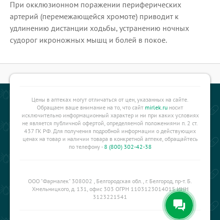
При окклюзионном поражении периферических
артерий (перемежающейся хромоте) приводит к
удлинению дистанции ходьбы, устранению ночных
судорог икроножных мышц и болей в покое.
Цены в аптеках могут отличаться от цен, указанных на сайте.
Обращаем ваше внимание на то, что сайт
mirlek.ru
носит
исключительно информационный характер и ни при каких условиях
не является публичной офертой, определяемой положениями п. 2 ст.
437 ГК РФ. Для получения подробной информации о действующих
ценах на товар и наличии товара в конкретной аптеке, обращайтесь
по телефону -
8 (800) 302-42-38
ООО "Фармалек" 308002 , Белгородская обл., г. Белгород, пр-т. Б.
Хмельницкого, д. 131, офис 303 ОГРН 1103123014015 ИНН
3123221541