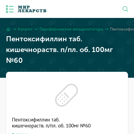
МИР
ЛЕКАРСТВ
Каталог
Периферические вазодилататоры
Пентоксифил
arrow_right_alt
arrow_right_alt
arrow_right_alt
home
Пентоксифиллин таб.
кишечнораств. п/пл. об. 100мг
№60
Пентоксифиллин таб.
кишечнораств. п/пл. об. 100мг №60