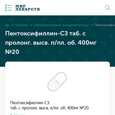
МИР
ЛЕКАРСТВ
Каталог
Периферические вазодилататоры
Пентоксифилл
arrow_right_alt
arrow_right_alt
arrow_right_alt
home
Пентоксифиллин-СЗ таб. с
пролонг. высв. п/пл. об. 400мг
№20
Пентоксифиллин-СЗ
таб. с пролонг. высв. п/пл. об. 400мг №20