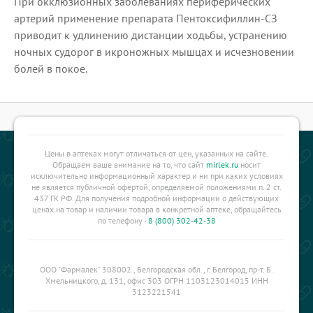
При окклюзионных заболеваниях периферических
артерий применение препарата Пентоксифиллин-СЗ
приводит к удлинению дистанции ходьбы, устранению
ночных судорог в икроножных мышцах и исчезновении
болей в покое.
Цены в аптеках могут отличаться от цен, указанных на сайте.
Обращаем ваше внимание на то, что сайт
mirlek.ru
носит
исключительно информационный характер и ни при каких условиях
не является публичной офертой, определяемой положениями п. 2 ст.
437 ГК РФ. Для получения подробной информации о действующих
ценах на товар и наличии товара в конкретной аптеке, обращайтесь
по телефону -
8 (800) 302-42-38
ООО "Фармалек" 308002 , Белгородская обл., г. Белгород, пр-т. Б.
Хмельницкого, д. 131, офис 303 ОГРН 1103123014015 ИНН
3123221541