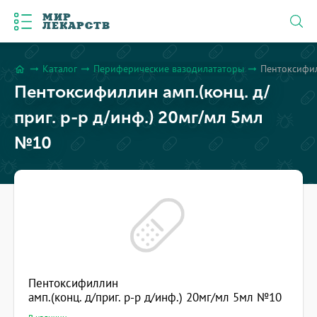
МИР
ЛЕКАРСТВ
Каталог
Периферические вазодилататоры
Пентоксифил
arrow_right_alt
arrow_right_alt
arrow_right_alt
home
Пентоксифиллин амп.(конц. д/
приг. р-р д/инф.) 20мг/мл 5мл
№10
Пентоксифиллин
амп.(конц. д/приг. р-р д/инф.) 20мг/мл 5мл №10