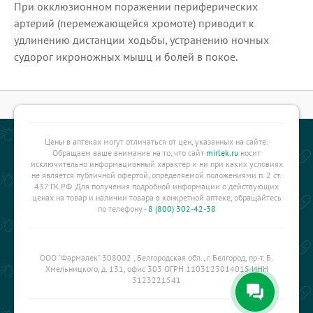
При окклюзионном поражении периферических
артерий (перемежающейся хромоте) приводит к
удлинению дистанции ходьбы, устранению ночных
судорог икроножных мышц и болей в покое.
Цены в аптеках могут отличаться от цен, указанных на сайте.
Обращаем ваше внимание на то, что сайт
mirlek.ru
носит
исключительно информационный характер и ни при каких условиях
не является публичной офертой, определяемой положениями п. 2 ст.
437 ГК РФ. Для получения подробной информации о действующих
ценах на товар и наличии товара в конкретной аптеке, обращайтесь
по телефону -
8 (800) 302-42-38
ООО "Фармалек" 308002 , Белгородская обл., г. Белгород, пр-т. Б.
Хмельницкого, д. 131, офис 303 ОГРН 1103123014015 ИНН
3123221541