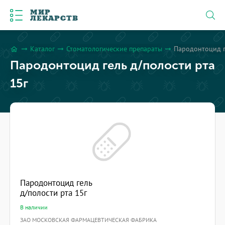
МИР
ЛЕКАРСТВ
Каталог
Стоматологические препараты
Пародонтоцид г
arrow_right_alt
arrow_right_alt
arrow_right_alt
home
Пародонтоцид гель д/полости рта
15г
Пародонтоцид гель
д/полости рта 15г
В наличии
ЗАО МОСКОВСКАЯ ФАРМАЦЕВТИЧЕСКАЯ ФАБРИКА