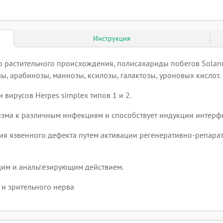
Инструкция
растительного происхождения, полисахариды побегов Solanu
ы, арабинозы, маннозы, ксилозы, галактозы, уроновых кислот.
вирусов Herpes simplex типов 1 и 2.
зма к различным инфекциям и способствует индукции интерф
я язвенного дефекта путем активации регенеративно-репарат
им и анальгезирующим действием.
 и зрительного нерва