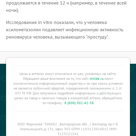
продолжается в течение 12 ч (например, в течение всей
ночи).
Исследования in vitro показали, что у человека
ксилометазолин подавляет инфекционную активность
риновируса человека, вызывающего "простуду".
Цены в аптеках могут отличаться от цен, указанных на сайте.
Обращаем ваше внимание на то, что сайт
mirlek.ru
носит
исключительно информационный характер и ни при каких условиях
не является публичной офертой, определяемой положениями п. 2 ст.
437 ГК РФ. Для получения подробной информации о действующих
ценах на товар и наличии товара в конкретной аптеке, обращайтесь
по телефону -
8 (800) 302-42-38
ООО "Фармалек" 308002 , Белгородская обл., г. Белгород, пр-т. Б.
Хмельницкого, д. 131, офис 303 ОГРН 1103123014015 ИНН
3123221541