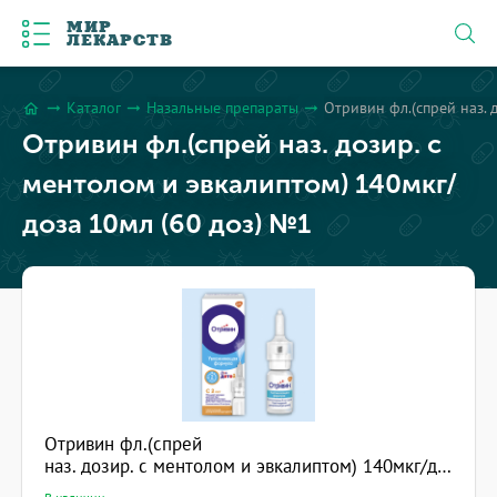
МИР
ЛЕКАРСТВ
Каталог
Назальные препараты
Отривин фл.(спрей наз. 
arrow_right_alt
arrow_right_alt
arrow_right_alt
home
Отривин фл.(спрей наз. дозир. с
ментолом и эвкалиптом) 140мкг/
доза 10мл (60 доз) №1
Отривин фл.(спрей
наз. дозир. с ментолом и эвкалиптом) 140мкг/доза 10мл (60 доз) №1