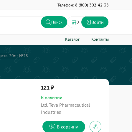
Телефон:
8 (800) 302-42-38
Войти
0
Поиск
Каталог
Контакты
аств. 20мг №28
121
В наличии
Ltd. Teva Pharmaceutical
Industries
В корзину