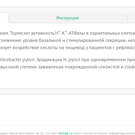
Инструкция
+
+
ием. Тормозит активность H
-K
-АТФазы в париетальных клетк
 снижению уровня базальной и стимулированной секреции, не
зует воздействие кислоты на пищевод у пациентов с рефлюкс
icobacter pylori. Эрадикация H. pylori при одновременном п
 высокой степени заживления поврежденной слизистой и стой
ащаем ваше внимание на то, что сайт
mirlek.ru
носит исключительно информационный 