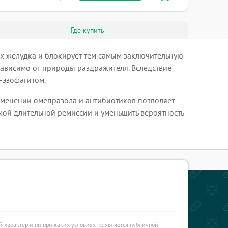
Где купить
ах желудка и блокирует тем самым заключительную
зависимо от природы раздражителя. Вследствие
-эзофагитом.
рименении омепразола и антибиотиков позволяет
кой длительной ремиссии и уменьшить вероятность
характер и ни при каких условиях не является публичной