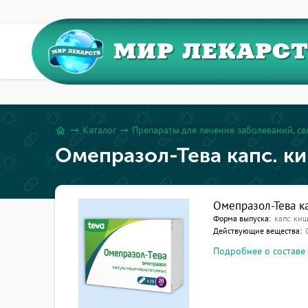
МИР ЛЕКАРС
Каталог
Препараты для лечения заболеваний, с
arrow_right_alt
arrow_right_alt
home
Омепразол-Тева капс. к
Омепразол-Тева к
Форма выпуска:
капс. ки
Действующие вещества:
Подробнее о составе