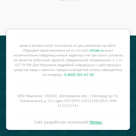
Цены в аптеках могут отличаться от цен, указанных на сайте.
Обращаем ваше внимание на то, что сайт
mirlek.ru
носит
исключительно информационный характер и ни при каких условиях
не является публичной офертой, определяемой положениями п. 2 ст.
437 ГК РФ. Для получения подробной информации о действующих
ценах на товар и наличии товара в конкретной аптеке, обращайтесь
по телефону -
8 (800) 302-42-38
ООО "Фармалек" 308002 , Белгородская обл., г. Белгород, пр-т. Б.
Хмельницкого, д. 131, офис 303 ОГРН 1103123014015 ИНН
3123221541
Сайт разработан компанией
Нетекс