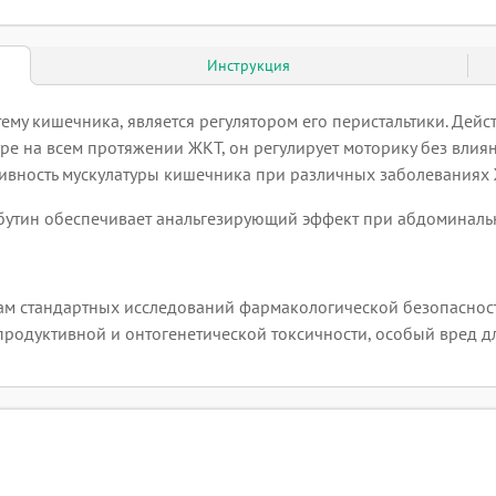
Инструкция
му кишечника, является регулятором его перистальтики. Действу
ре на всем протяжении ЖКТ, он регулирует моторику без влиян
ивность мускулатуры кишечника при различных заболеваниях 
ебутин обеспечивает анальгезирующий эффект при абдоминал
ам стандартных исследований фармакологической безопасност
продуктивной и онтогенетической токсичности, особый вред дл