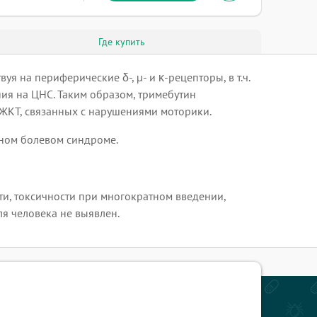
Где купить
я на периферические δ-, μ- и κ-рецепторы, в т.ч.
ия на ЦНС. Таким образом, тримебутин
ЖКТ, связанных с нарушениями моторики.
ьном болевом синдроме.
и, токсичности при многократном введении,
я человека не выявлен.