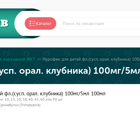
ТВ
Каталог
ых нарушений ЖКТ
Нурофен для детей фл.(сусп. орал. клубника) 10
arrow_right_alt
усп. орал. клубника) 100мг/5м
 фл.(сусп. орал. клубника) 100мг/5мл 100мл
мг: 10, 15, 20, 30, 40, 45, 60 или 90 шт.
Тримебутин (Trimebutine)