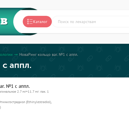
ТВ
Каталог
кологии
НоваРинг кольцо ваг. №1 с аппл.
arrow_right_alt
 с аппл.
аг. №1 с аппл.
гинальное 2.7 мг+11.7 мг: пак. 1
Этинилэстрадиол (Ethinylestradiol),
)