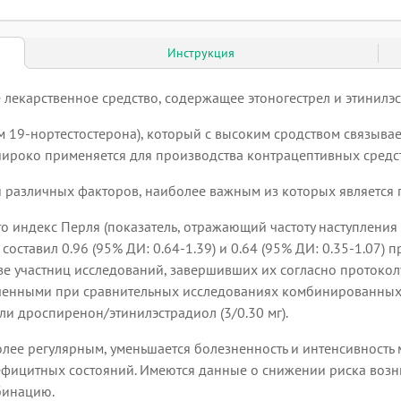
Инструкция
екарственное средство, содержащее этоногестрел и этинилэс
 19-нортестостерона), который с высоким сродством связывае
широко применяется для производства контрацептивных средст
различных факторов, наиболее важным из которых является 
о индекс Перля (показатель, отражающий частоту наступления
составил 0.96 (95% ДИ: 0.64-1.39) и 0.64 (95% ДИ: 0.35-1.07) 
е участниц исследований, завершивших их согласно протоколу
ученными при сравнительных исследованиях комбинированных
ли дроспиренон/этинилэстрадиол (3/0.30 мг).
лее регулярным, уменьшается болезненность и интенсивность
ефицитных состояний. Имеются данные о снижении риска возн
бинацию.