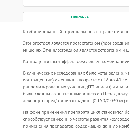
Описание
Комбинированный гормональное контрацептивное л
Этоногестрел является прогестагеном (производным
мишенях. Этинилэстрадиол является эстрогеном и 
Контрацептивный эффект обусловлен комбинацией 
В клинических исследованиях было установлено, чт
контрацепции) у женщин в возрасте от 18 до 40 лет 
рандомизированных участниц (ITT-анализ) и анализ
были сходны со значениями индексов Перля, пол
левоноргестрел/этинилэстрадиол (0.150/0.030 мг) и
На фоне применения препарата цикл становится бо
способствует снижению частоты развития железод
применения препаратов, содержащих данную ком