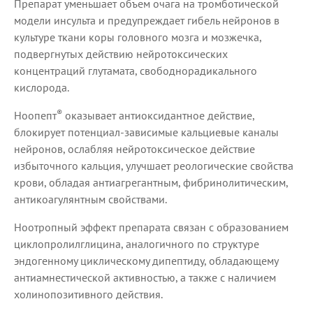
Препарат уменьшает объем очага на тромботической
модели инсульта и предупреждает гибель нейронов в
культуре ткани коры головного мозга и мозжечка,
подвергнутых действию нейротоксических
концентраций глутамата, свободнорадикального
кислорода.
®
Ноопепт
оказывает антиоксидантное действие,
блокирует потенциал-зависимые кальциевые каналы
нейронов, ослабляя нейротоксическое действие
избыточного кальция, улучшает реологические свойства
крови, обладая антиагрегантным, фибринолитическим,
антикоагулянтным свойствами.
Ноотропный эффект препарата связан с образованием
циклопролилглицина, аналогичного по структуре
эндогенному циклическому дипептиду, обладающему
антиамнестической активностью, а также с наличием
холинопозитивного действия.