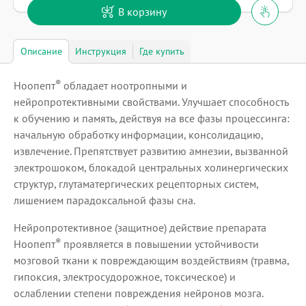
В корзину
Описание
Инструкция
Где купить
®
Ноопепт
обладает ноотропными и
нейропротективными свойствами. Улучшает способность
к обучению и память, действуя на все фазы процессинга:
начальную обработку информации, консолидацию,
извлечение. Препятствует развитию амнезии, вызванной
электрошоком, блокадой центральных холинергических
структур, глутаматергических рецепторных систем,
лишением парадоксальной фазы сна.
Нейропротективное (защитное) действие препарата
®
Ноопепт
проявляется в повышении устойчивости
мозговой ткани к повреждающим воздействиям (травма,
гипоксия, электросудорожное, токсическое) и
ослаблении степени повреждения нейронов мозга.