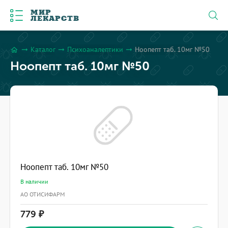
МИР
ЛЕКАРСТВ
Каталог
Психоаналептики
Ноопепт таб. 10мг №50
arrow_right_alt
arrow_right_alt
arrow_right_alt
home
Ноопепт таб. 10мг №50
Ноопепт таб. 10мг №50
В наличии
АО ОТИСИФАРМ
779