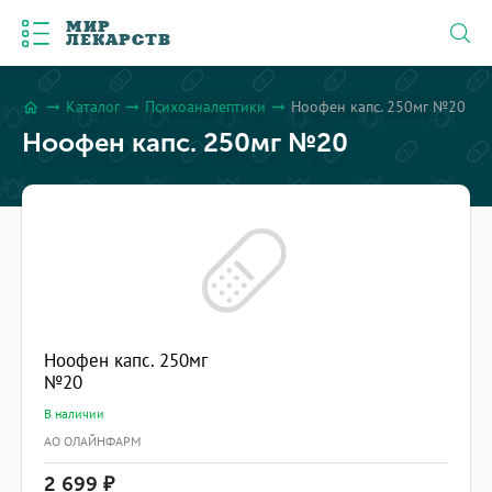
МИР
ЛЕКАРСТВ
Каталог
Психоаналептики
Ноофен капс. 250мг №20
arrow_right_alt
arrow_right_alt
arrow_right_alt
home
Ноофен капс. 250мг №20
Ноофен капс. 250мг
№20
В наличии
АО ОЛАЙНФАРМ
2 699