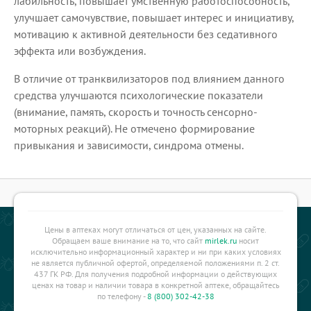
лабильность, повышает умственную работоспособность,
улучшает самочувствие, повышает интерес и инициативу,
мотивацию к активной деятельности без седативного
эффекта или возбуждения.
В отличие от транквилизаторов под влиянием данного
средства улучшаются психологические показатели
(внимание, память, скорость и точность сенсорно-
моторных реакций). Не отмечено формирование
привыкания и зависимости, синдрома отмены.
Цены в аптеках могут отличаться от цен, указанных на сайте.
Обращаем ваше внимание на то, что сайт
mirlek.ru
носит
исключительно информационный характер и ни при каких условиях
не является публичной офертой, определяемой положениями п. 2 ст.
437 ГК РФ. Для получения подробной информации о действующих
ценах на товар и наличии товара в конкретной аптеке, обращайтесь
по телефону -
8 (800) 302-42-38