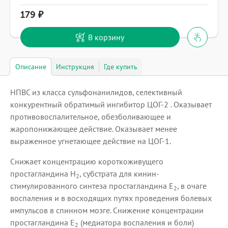
179
В корзину
Описание
Инструкция
Где купить
НПВС из класса сульфонанилидов, селективный
конкурентный обратимый ингибитор ЦОГ-2 . Оказывает
противовоспалительное, обезболивающее и
жаропонижающее действие. Оказывает менее
выраженное угнетающее действие на ЦОГ-1.
Снижает концентрацию короткоживущего
простагландина Н
, субстрата для кинин-
2
стимулированного синтеза простагландина Е
, в очаге
2
воспаления и в восходящих путях проведения болевых
импульсов в спинном мозге. Снижение концентрации
простагландина Е
(медиатора воспаления и боли)
2