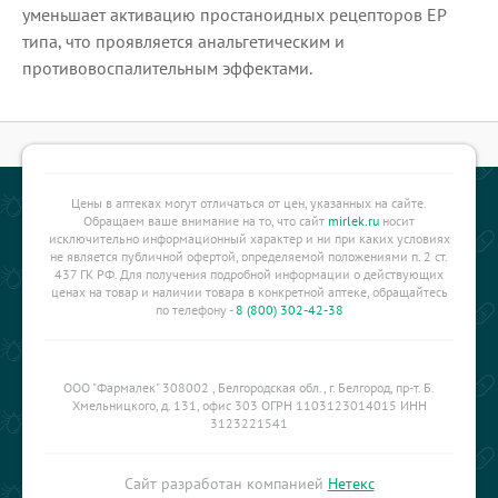
уменьшает активацию простаноидных рецепторов ЕР
типа, что проявляется анальгетическим и
противовоспалительным эффектами.
Цены в аптеках могут отличаться от цен, указанных на сайте.
Обращаем ваше внимание на то, что сайт
mirlek.ru
носит
исключительно информационный характер и ни при каких условиях
не является публичной офертой, определяемой положениями п. 2 ст.
437 ГК РФ. Для получения подробной информации о действующих
ценах на товар и наличии товара в конкретной аптеке, обращайтесь
по телефону -
8 (800) 302-42-38
ООО "Фармалек" 308002 , Белгородская обл., г. Белгород, пр-т. Б.
Хмельницкого, д. 131, офис 303 ОГРН 1103123014015 ИНН
3123221541
Сайт разработан компанией
Нетекс