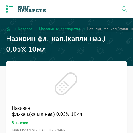
МИР
ЛЕКАРСТВ
Каталог
Назальные препараты
Називин фл.-кап.(капли 
arrow_right_alt
arrow_right_alt
arrow_right_alt
home
Називин фл.-кап.(капли наз.)
0,05% 10мл
Називин
фл.-кап.(капли наз.) 0,05% 10мл
В наличии
GmbH P&amp;G HEALTH GERMANY