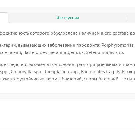
Инструкция
ективность которого обусловлена наличием в его составе дв
терий, вызывающих заболевания пародонта: Porphyromonas ging
relia vincenti, Bacteroides melaninogenicus, Selenomonas spp.
ое средство,
активен в отношении
грамотрицательных и грамп
 spp., Chlamydia spp., Ureaplasma spp., Bacteroides fragilis. 
тны кислотоустойчивые формы бактерий, споры бактерий. Не на