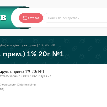
ТВ
Каталог
уба(гель д/наружн. прим.) 1% 20г №1
. прим.) 1% 20г №1
наружн. прим.) 1% 20г №1
атологический 10 мг+0.5 мг/1 г: тубы 5 г,
Хлоргексидин (Chlorhexidine),
le)