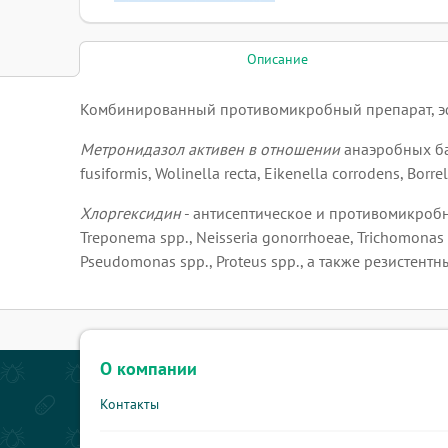
Описание
Комбинированный противомикробный препарат, эфф
Метронидазол активен в отношении
анаэробных бак
fusiformis, Wolinella recta, Eikenella corrodens, Bor
Хлоргексидин
- антисептическое и противомикробн
Treponema spp., Neisseria gonorrhoeae, Trichomonas
Pseudomonas spp., Proteus spp., а также резистен
О компании
Контакты