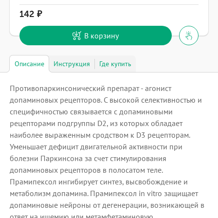
142
В корзину
Описание
Инструкция
Где купить
Противопаркинсонический препарат - агонист
допаминовых рецепторов. С высокой селективностью и
специфичностью связывается с допаминовыми
рецепторами подгруппы D2, из которых обладает
наиболее выраженным сродством к D3 рецепторам.
Уменьшает дефицит двигательной активности при
болезни Паркинсона за счет стимулирования
допаминовых рецепторов в полосатом теле.
Прамипексол ингибирует синтез, высвобождение и
метаболизм допамина. Прамипексол in vitro защищает
допаминовые нейроны от дегенерации, возникающей в
ответ на ишемию или метамфетаминовую