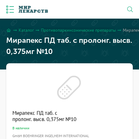
МИР
ЛЕКАРСТВ
Каталог
Противопаркинсонические препараты
Мирапек
arrow_right_alt
arrow_right_alt
arrow_right_alt
home
Мирапекс ПД таб. с пролонг. высв.
0,375мг №10
Мирапекс ПД таб. с
пролонг. высв. 0,375мг №10
В наличии
GmbH BOEHRINGER INGELHEIM INTERNATIONAL