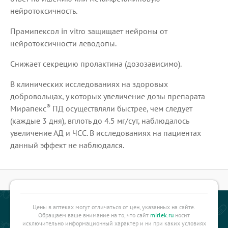
нейротоксичность.
Прамипексол in vitro защищает нейроны от
нейротоксичности леводопы.
Снижает секрецию пролактина (дозозависимо).
В клинических исследованиях на здоровых
добровольцах, у которых увеличение дозы препарата
®
Мирапекс
ПД осуществляли быстрее, чем следует
(каждые 3 дня), вплоть до 4.5 мг/сут, наблюдалось
увеличение АД и ЧСС. В исследованиях на пациентах
данный эффект не наблюдался.
Цены в аптеках могут отличаться от цен, указанных на сайте.
Обращаем ваше внимание на то, что сайт
mirlek.ru
носит
исключительно информационный характер и ни при каких условиях