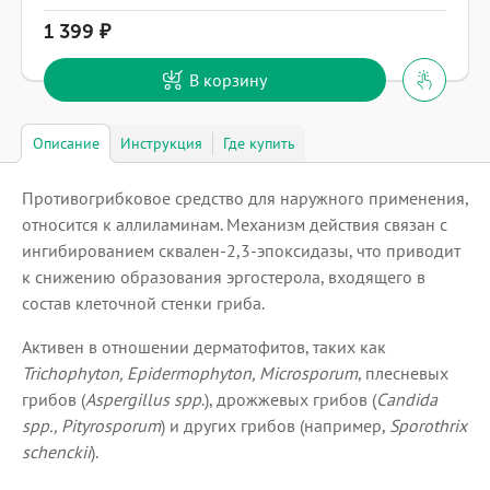
1 399
В корзину
Описание
Инструкция
Где купить
Противогрибковое средство для наружного применения,
относится к аллиламинам. Механизм действия связан с
ингибированием сквален-2,3-эпоксидазы, что приводит
к снижению образования эргостерола, входящего в
состав клеточной стенки гриба.
Активен в отношении дерматофитов, таких как
Trichophyton, Epidermophyton, Microsporum
, плесневых
грибов (
Aspergillus spp
.), дрожжевых грибов (
Candida
spp., Pityrosporum
) и других грибов (например,
Sporothrix
schenckii
).