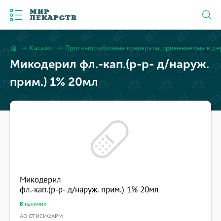
МИР
ЛЕКАРСТВ
Каталог
Противогрибковые препараты, применяемые в де
arrow_right_alt
arrow_right_alt
home
Микодерил фл.-кап.(р-р- д/наруж.
прим.) 1% 20мл
Микодерил
фл.-кап.(р-р- д/наруж. прим.) 1% 20мл
В наличии
АО ОТИСИФАРМ