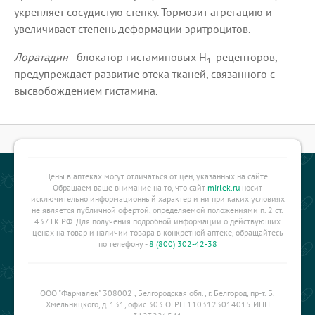
укрепляет сосудистую стенку. Тормозит агрегацию и
увеличивает степень деформации эритроцитов.
Лоратадин
- блокатор гистаминовых Н
-рецепторов,
1
предупреждает развитие отека тканей, связанного с
высвобождением гистамина.
Цены в аптеках могут отличаться от цен, указанных на сайте.
Обращаем ваше внимание на то, что сайт
mirlek.ru
носит
исключительно информационный характер и ни при каких условиях
не является публичной офертой, определяемой положениями п. 2 ст.
437 ГК РФ. Для получения подробной информации о действующих
ценах на товар и наличии товара в конкретной аптеке, обращайтесь
по телефону -
8 (800) 302-42-38
ООО "Фармалек" 308002 , Белгородская обл., г. Белгород, пр-т. Б.
Хмельницкого, д. 131, офис 303 ОГРН 1103123014015 ИНН