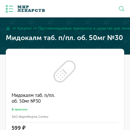
МИР
ЛЕКАРСТВ
Каталог
Противокашлевые препараты и средства для леч
arrow_right_alt
arrow_right_alt
home
Мидокалм таб. п/пл. об. 50мг №30
Мидокалм таб. п/пл.
об. 50мг №30
В наличии
ЗАО ФармФирма Сотекс
599