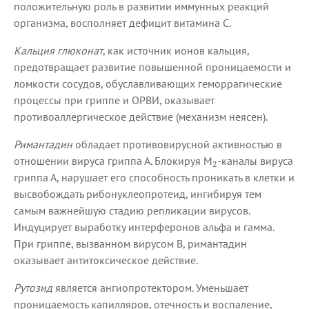
положительную роль в развитии иммунных реакций
организма, восполняет дефицит витамина С.
Кальция глюконат
, как источник ионов кальция,
предотвращает развитие повышенной проницаемости и
ломкости сосудов, обуславливающих геморрагические
процессы при гриппе и ОРВИ, оказывает
противоаллергическое действие (механизм неясен).
Римантадин
обладает противовирусной активностью в
отношении вируса гриппа А. Блокируя М
-каналы вируса
2
гриппа А, нарушает его способность проникать в клетки и
высвобождать рибонуклеопротеид, ингибируя тем
самым важнейшую стадию репликации вирусов.
Индуцирует выработку интерферонов альфа и гамма.
При гриппе, вызванном вирусом В, римантадин
оказывает антитоксическое действие.
Рутозид
является ангиопротектором. Уменьшает
проницаемость капилляров, отечность и воспаление,