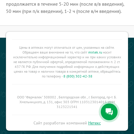
продолжается в течение 5-20 мин (после в/в введения),
50 мин (при п/к введении), 1-2 ч (после в/м введения).
Цены в аптеках могут отличаться от цен, указанных на сайте.
Обращаем ваше внимание на то, что сайт
mirlek.ru
носит
исключительно информационный характер и ни при каких условиях
не является публичной офертой, определяемой положениями п. 2 ст.
437 ГК РФ. Для получения подробной информации о действующих
ценах на товар и наличии товара в конкретной аптеке, обращайтесь
по телефону -
8 (800) 302-42-38
ООО "Фармалек" 308002 , Белгородская обл., г. Белгород, пр-т. Б.
Хмельницкого, д. 131, офис 303 ОГРН 1103123014015 ИНН
3123221541
Сайт разработан компанией
Нетекс