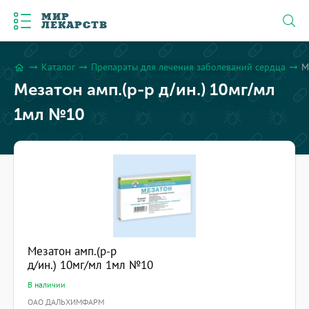
МИР
ЛЕКАРСТВ
Каталог
Препараты для лечения заболеваний сердца
М
arrow_right_alt
arrow_right_alt
arrow_right_alt
home
Мезатон амп.(р-р д/ин.) 10мг/мл
1мл №10
Мезатон амп.(р-р
д/ин.) 10мг/мл 1мл №10
В наличии
ОАО ДАЛЬХИМФАРМ