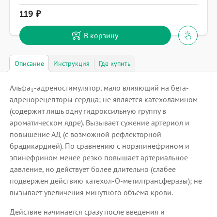
119
В корзину
Описание
Инструкция
Где купить
Альфа
-адреностимулятор, мало влияющий на бета-
1
адренорецепторы сердца; не является катехоламином
(содержит лишь одну гидроксильную группу в
ароматическом ядре). Вызывает сужение артериол и
повышение АД (с возможной рефлекторной
брадикардией). По сравнению с норэпинефрином и
эпинефрином менее резко повышает артериальное
давление, но действует более длительно (слабее
подвержен действию катехол-O-метилтрансферазы); не
вызывает увеличения минутного объема крови.
Действие начинается сразу после введения и