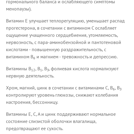
гормонального баланса и ослабляющего симптомы
менопаузы).
Витамин Е улучшает теплорегуляцию, уменьшает распад
прогестерона, в сочетании с витамином С ослабляет
ощущение учащенного сердцебиения, утомляемость,
нервозность, с пара-аминобензойной и пантотеновой
кислотами - повышенную раздражительность, с
витамином В
и магнием - тревожность и депрессию.
6
Витамины В
, В
, В
, фолиевая кислота нормализуют
12
1
З
нервную деятельность.
Хром, магний, цинк в сочетании с витаминами С, В
, В
6
З
контролируют уровень глюкозы, снижают колебания
настроения, бессонницу.
Витамины Е, С, А и цинк поддерживают нормальное
состояние слизистой оболочки влагалища,
предотвращают ее сухость.