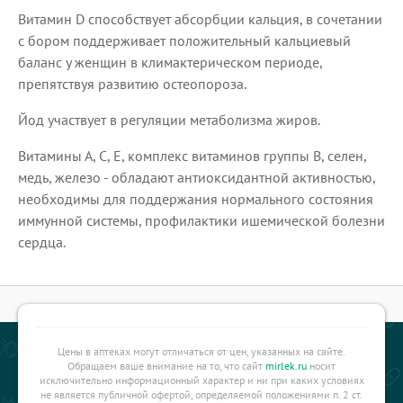
Витамин D способствует абсорбции кальция, в сочетании
с бором поддерживает положительный кальциевый
баланс у женщин в климактерическом периоде,
препятствуя развитию остеопороза.
Йод участвует в регуляции метаболизма жиров.
Витамины А, С, Е, комплекс витаминов группы В, селен,
медь, железо - обладают антиоксидантной активностью,
необходимы для поддержания нормального состояния
иммунной системы, профилактики ишемической болезни
сердца.
Цены в аптеках могут отличаться от цен, указанных на сайте.
Обращаем ваше внимание на то, что сайт
mirlek.ru
носит
исключительно информационный характер и ни при каких условиях
не является публичной офертой, определяемой положениями п. 2 ст.