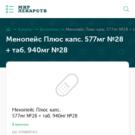
МИР
ЛЕКАРСТВ
Каталог
Витамины
Менопейс Плюс капс. 577мг №28 + 
arrow_right_alt
arrow_right_alt
arrow_right_alt
home
Менопейс Плюс капс. 577мг №28
+ таб. 940мг №28
Менопейс Плюс капс.
577мг №28 + таб. 940мг №28
В наличии
Ltd. VITABIOTICS