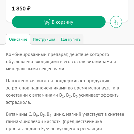
1 850
В корзину
Описание
Инструкция
Где купить
Комбинированный препарат, действие которого
обусловлено входящими в его состав витаминами и
минеральными веществами.
Пантотеновая кислота поддерживает продукцию
эстрогенов надпочечниками во время менопаузы и в
сочетании с витаминами В
, В
, В
усиливает эффекты
1
2
6
эстрадиола.
Витамины С, В
, В
, В
, цинк, магний участвуют в синтезе
6
З
4
гамма-линолевой кислоты (предшественника
простагландина Е, участвующего в регуляции