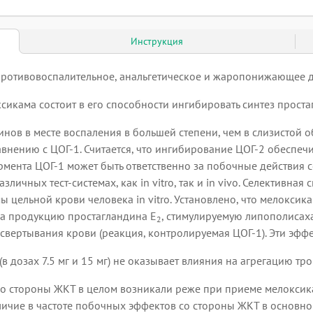
Инструкция
противовоспалительное, анальгетическое и жаропонижающее д
икама состоит в его способности ингибировать синтез проста
инов в месте воспаления в большей степени, чем в слизистой 
нению с ЦОГ-1. Считается, что ингибирование ЦОГ-2 обеспечи
ента ЦОГ-1 может быть ответственно за побочные действия со
ичных тест-системах, как in vitro, так и in vivo. Селективна
 цельной крови человека in vitro. Установлено, что мелоксикам
а продукцию простагландина E
, стимулируемую липополисаха
2
свертывания крови (реакция, контролируемая ЦОГ-1). Эти эффе
(в дозах 7.5 мг и 15 мг) не оказывает влияния на агрегацию т
 стороны ЖКТ в целом возникали реже при приеме мелоксикама
личие в частоте побочных эффектов со стороны ЖКТ в основно