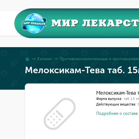
МИР ЛЕКАРС
Каталог
Противовоспалительные и противоревм
arrow_right_alt
arrow_right_alt
home
Мелоксикам-Тева таб. 1
Мелоксикам-Тева 
Форма выпуска:
таб. 15 м
Действующие вещества:
Подробнее о составе