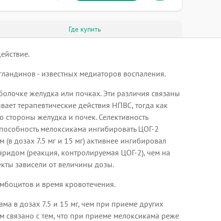
Где купить
ействие.
гландинов - известных медиаторов воспаления.
оболочке желудка или почках. Эти различия связаны
вает терапевтические действия НПВС, тогда как
 стороны желудка и почек. Селективность
я способность мелоксикама ингибировать ЦОГ-2
 (в дозах 7.5 мг и 15 мг) активнее ингибировал
ридом (реакция, контролируемая ЦОГ-2), чем на
кты зависели от величины дозы.
ромбоцитов и время кровотечения.
 в дозах 7.5 и 15 мг, чем при приеме других
м связано с тем, что при приеме мелоксикама реже