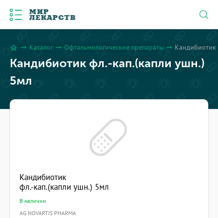
МИР
ЛЕКАРСТВ
Каталог
Офтальмологические препараты
Кандибиотик ф
arrow_right_alt
arrow_right_alt
arrow_right_alt
home
Кандибиотик фл.-кап.(капли ушн.)
5мл
Кандибиотик
фл.-кап.(капли ушн.) 5мл
В наличии
AG NOVARTIS PHARMA