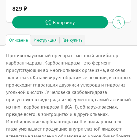
829
В корзину
Описание
Инструкция
Где купить
Противоглаукомный препарат - местный ингибитор
карбоангидразы. Карбоангидраза - это фермент,
присутствующий во многих тканях организма, включая
ткани глаза. Катализирует обратимые реакции, в которых
происходит гидратация двуокиси углерода и гидролиз
угольной кислоты. У человека карбоангидраза
присутствует в виде ряда изоферментов, самый активный
из них - карбоангидраза II (КА-II), обнаруживаемая,
прежде всего, в эритроцитах и в других тканях.
Ингибирование карбоангидразы II в цилиарном теле
глаза уменьшает продукцию внутриглазной жидкости
вследствие замедления образования ионов бикарбоната