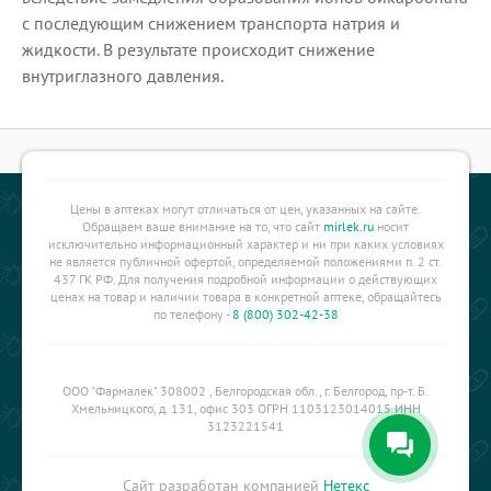
с последующим снижением транспорта натрия и
жидкости. В результате происходит снижение
внутриглазного давления.
Цены в аптеках могут отличаться от цен, указанных на сайте.
Обращаем ваше внимание на то, что сайт
mirlek.ru
носит
исключительно информационный характер и ни при каких условиях
не является публичной офертой, определяемой положениями п. 2 ст.
437 ГК РФ. Для получения подробной информации о действующих
ценах на товар и наличии товара в конкретной аптеке, обращайтесь
по телефону -
8 (800) 302-42-38
ООО "Фармалек" 308002 , Белгородская обл., г. Белгород, пр-т. Б.
Хмельницкого, д. 131, офис 303 ОГРН 1103123014015 ИНН
3123221541
Сайт разработан компанией
Нетекс