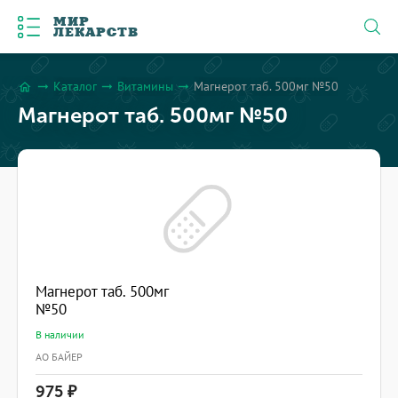
МИР
ЛЕКАРСТВ
Каталог
Витамины
Магнерот таб. 500мг №50
arrow_right_alt
arrow_right_alt
arrow_right_alt
home
Магнерот таб. 500мг №50
Магнерот таб. 500мг
№50
В наличии
АО БАЙЕР
975