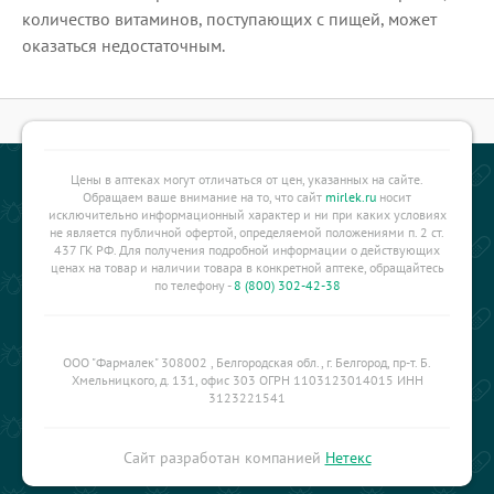
количество витаминов, поступающих с пищей, может
оказаться недостаточным.
Цены в аптеках могут отличаться от цен, указанных на сайте.
Обращаем ваше внимание на то, что сайт
mirlek.ru
носит
исключительно информационный характер и ни при каких условиях
не является публичной офертой, определяемой положениями п. 2 ст.
437 ГК РФ. Для получения подробной информации о действующих
ценах на товар и наличии товара в конкретной аптеке, обращайтесь
по телефону -
8 (800) 302-42-38
ООО "Фармалек" 308002 , Белгородская обл., г. Белгород, пр-т. Б.
Хмельницкого, д. 131, офис 303 ОГРН 1103123014015 ИНН
3123221541
Сайт разработан компанией
Нетекс