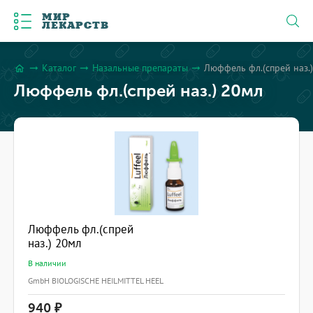
МИР
ЛЕКАРСТВ
Каталог
Назальные препараты
Люффель фл.(спрей наз.
arrow_right_alt
arrow_right_alt
arrow_right_alt
home
Люффель фл.(спрей наз.) 20мл
Люффель фл.(спрей
наз.) 20мл
В наличии
GmbH BIOLOGISCHE HEILMITTEL HEEL
940