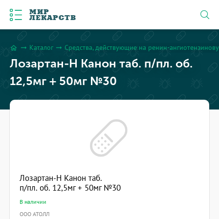
МИР
ЛЕКАРСТВ
Каталог
Средства, действующие на ренин-ангиотензинову
arrow_right_alt
arrow_right_alt
home
Лозартан-Н Канон таб. п/пл. об.
12,5мг + 50мг №30
Лозартан-Н Канон таб.
п/пл. об. 12,5мг + 50мг №30
В наличии
ООО АТОЛЛ