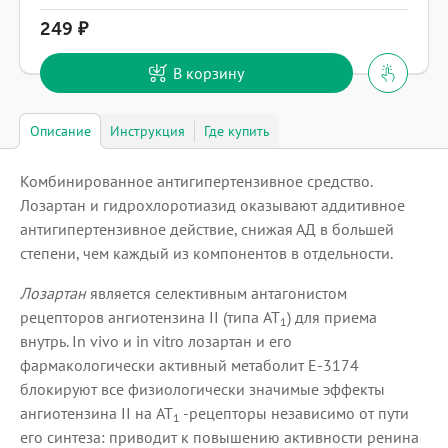
249
В корзину
Описание
Инструкция
Где купить
Комбинированное антигипертензивное средство.
Лозартан и гидрохлоротиазид оказывают аддитивное
антигипертензивное действие, снижая АД в большей
степени, чем каждый из компонентов в отдельности.
Лозартан
является селективным антагонистом
рецепторов ангиотензина II (типа AT
) для приема
1
внутрь. In vivo и in vitro лозартан и его
фармакологически активный метаболит Е-3174
блокируют все физиологически значимые эффекты
ангиотензина II на AT
-рецепторы независимо от пути
1
его синтеза: приводит к повышению активности ренина