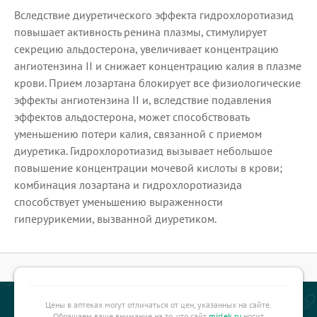
Вследствие диуретического эффекта гидрохлоротиазид
повышает активность ренина плазмы, стимулирует
секрецию альдостерона, увеличивает концентрацию
ангиотензина II и снижает концентрацию калия в плазме
крови. Прием лозартана блокирует все физиологические
эффекты ангиотензина II и, вследствие подавления
эффектов альдостерона, может способствовать
уменьшению потери калия, связанной с приемом
диуретика. Гидрохлоротиазид вызывает небольшое
повышение концентрации мочевой кислоты в крови;
комбинация лозартана и гидрохлоротиазида
способствует уменьшению выраженности
гиперурикемии, вызванной диуретиком.
Цены в аптеках могут отличаться от цен, указанных на сайте.
Обращаем ваше внимание на то, что сайт
mirlek.ru
носит