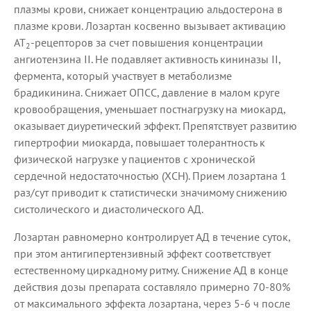
плазмы крови, снижает концентрацию альдостерона в
плазме крови. Лозартан косвенно вызывает активацию
АТ
-рецепторов за счет повышения концентрации
2
ангиотензина II. Не подавляет активность кининазы II,
фермента, который участвует в метаболизме
брадикинина. Снижает ОПСС, давление в малом круге
кровообращения, уменьшает постнагрузку на миокард,
оказывает диуретический эффект. Препятствует развитию
гипертрофии миокарда, повышает толерантность к
физической нагрузке у пациентов с хронической
сердечной недостаточностью (ХСН). Прием лозартана 1
раз/сут приводит к статистически значимому снижению
систолического и диастолического АД.
Лозартан равномерно контролирует АД в течение суток,
при этом антигипертензивный эффект соответствует
естественному циркадному ритму. Снижение АД в конце
действия дозы препарата составляло примерно 70-80%
от максимального эффекта лозартана, через 5-6 ч после