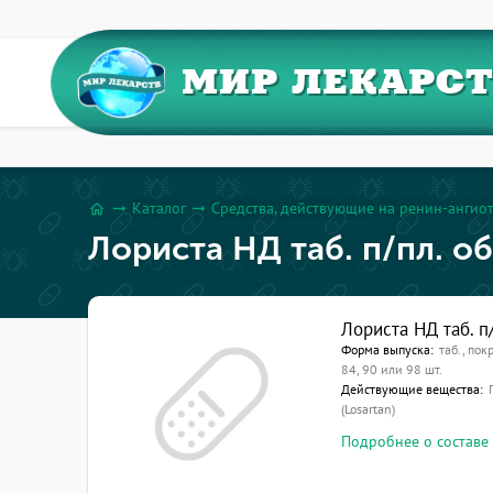
МИР ЛЕКАРС
Каталог
Средства, действующие на ренин-ангио
arrow_right_alt
arrow_right_alt
home
Лориста НД таб. п/пл. о
Лориста НД таб. п
Форма выпуска:
таб., пок
84, 90 или 98 шт.
Действующие вещества:
(Losartan)
Подробнее о составе