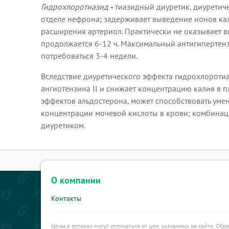
Гидрохлоротиазид
-
тиазидный диуретик, диуретиче
отделе нефрона; задерживает выведение ионов кал
расширения артериол. Практически не оказывает вл
продолжается 6-12 ч. Максимальный антигипертенз
потребоваться 3-4 недели.
Вследствие диуретического эффекта гидрохлоротиа
ангиотензина II и снижает концентрацию калия в п
эффектов альдостерона, может способствовать ум
концентрации мочевой кислоты в крови; комбинац
диуретиком.
О компании
Контакты
Цены в аптеках могут отличаться от цен, указанных на сайте. Обр