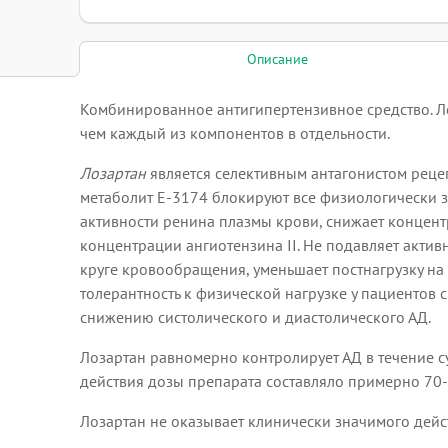
Описание
Комбинированное антигипертензивное средство. Ло
чем каждый из компонентов в отдельности.
Лозартан
является селективным антагонистом рецеп
метаболит Е-3174 блокируют все физиологически з
активности ренина плазмы крови, снижает концент
концентрации ангиотензина II. Не подавляет актив
круге кровообращения, уменьшает постнагрузку на
толерантность к физической нагрузке у пациентов 
снижению систолического и диастолического АД.
Лозартан равномерно контролирует АД в течение су
действия дозы препарата составляло примерно 70-8
Лозартан не оказывает клинически значимого дей