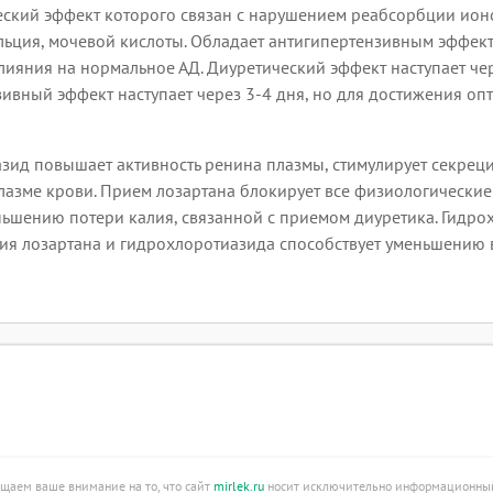
ский эффект которого связан с нарушением реабсорбции ионов
ьция, мочевой кислоты. Обладает антигипертензивным эффекто
ияния на нормальное АД. Диуретический эффект наступает чере
ивный эффект наступает через 3-4 дня, но для достижения оп
зид повышает активность ренина плазмы, стимулирует секрец
лазме крови. Прием лозартана блокирует все физиологические
еньшению потери калия, связанной с приемом диуретика. Гид
ия лозартана и гидрохлоротиазида способствует уменьшению
ащаем ваше внимание на то, что сайт
mirlek.ru
носит исключительно информационный 