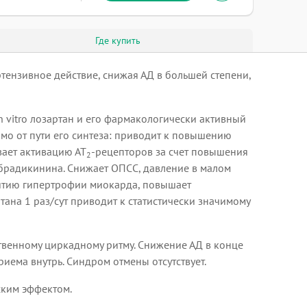
Где купить
ензивное действие, снижая АД в большей степени,
 in vitro лозартан и его фармакологически активный
мо от пути его синтеза: приводит к повышению
вает активацию АТ
-рецепторов за счет повышения
2
е брадикинина. Снижает ОПСС, давление в малом
витию гипертрофии миокарда, повышает
тана 1 раз/сут приводит к статистически значимому
ственному циркадному ритму. Снижение АД в конце
иема внутрь. Синдром отмены отсутствует.
ским эффектом.