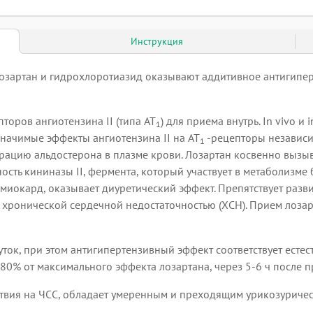
Инструкция
зартан и гидрохлоротиазид оказывают аддитивное антигиперт
торов ангиотензина II (типа AT
) для приема внутрь. In vivo и
1
начимые эффекты ангиотензина II на AT
-рецепторы независи
1
рацию альдостерона в плазме крови. Лозартан косвенно вызы
ность кининазы II, фермента, который участвует в метаболизм
 миокард, оказывает диуретический эффект. Препятствует раз
с хронической сердечной недостаточностью (ХСН). Прием лозар
ток, при этом антигипертензивный эффект соответствует есте
0% от максимального эффекта лозартана, через 5-6 ч после пр
ствия на ЧСС, обладает умеренным и преходящим урикозуриче