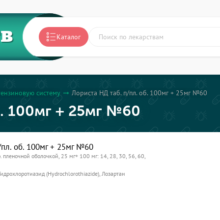
ТВ
Каталог
тензиновую систему
Лориста НД таб. п/пл. об. 100мг + 25мг №60
arrow_right_alt
б. 100мг + 25мг №60
/пл. об. 100мг + 25мг №60
р. пленочной оболочкой, 25 мг+ 100 мг: 14, 28, 30, 56, 60,
Гидрохлоротиазид (Hydrochlorothiazide), Лозартан