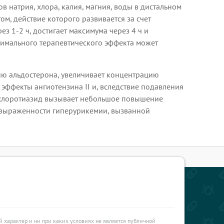
 натрия, хлора, калия, магния, воды в дистальном
м, действие которого развивается за счет
з 1-2 ч, достигает максимума через 4 ч и
тимального терапевтического эффекта может
ию альдостерона, увеличивает концентрацию
 эффекты ангиотензина II и, вследствие подавления
рохлоротиазид вызывает небольшое повышение
 выраженности гиперурикемии, вызванной
характер и ни при каких условиях не является публичной