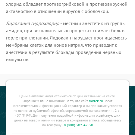
хлорид обладает противогрибковой и противовирусной
активностью в отношении вирусов с оболочкой.
Лидокаина гидрохлорид
- местный анестетик из группы
амидов, при воспалительных процессах снимает боль в
горле при глотании. Лидокаин нарушает проницаемость
мембраны клеток для ионов натрия, что приводит к
анестезии в результате блокады проведения нервных
импульсов.
Цены в аптеках могут отличаться от цен, указанных на сайте.
Обращаем ваше внимание на то, что сайт
mirlek.ru
носит
исключительно информационный характер и ни при каких условиях
не является публичной офертой, определяемой положениями п. 2 ст.
437 ГК РФ. Для получения подробной информации о действующих
ценах на товар и наличии товара в конкретной аптеке, обращайтесь
по телефону -
8 (800) 302-42-38