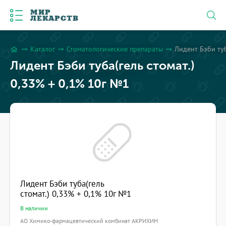
МИР
ЛЕКАРСТВ
Каталог
Стоматологические препараты
Лидент Бэби туб
arrow_right_alt
arrow_right_alt
arrow_right_alt
home
Лидент Бэби туба(гель стомат.)
0,33% + 0,1% 10г №1
Лидент Бэби туба(гель
стомат.) 0,33% + 0,1% 10г №1
В наличии
АО Химико-фармацевтический комбинат АКРИХИН