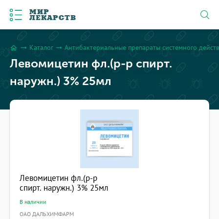
МИР
ЛЕКАРСТВ
Каталог
Антибактериальные препараты системного дейст
arrow_right_alt
arrow_right_alt
home
Левомицетин фл.(р-р спирт.
наружн.) 3% 25мл
Левомицетин фл.(р-р
спирт. наружн.) 3% 25мл
В наличии
ОАО ДАЛЬХИМФАРМ