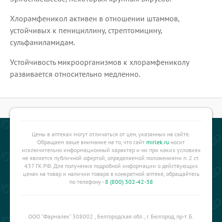
Хлорамфеникол активен в отношении штаммов,
устойчивых к пенициллину, стрептомицину,
сульфаниламидам.
Устойчивость микроорганизмов к хлорамфениколу
развивается относительно медленно.
Цены в аптеках могут отличаться от цен, указанных на сайте.
Обращаем ваше внимание на то, что сайт
mirlek.ru
носит
исключительно информационный характер и ни при каких условиях
не является публичной офертой, определяемой положениями п. 2 ст.
437 ГК РФ. Для получения подробной информации о действующих
ценах на товар и наличии товара в конкретной аптеке, обращайтесь
по телефону -
8 (800) 302-42-38
ООО "Фармалек" 308002 , Белгородская обл., г. Белгород, пр-т. Б.