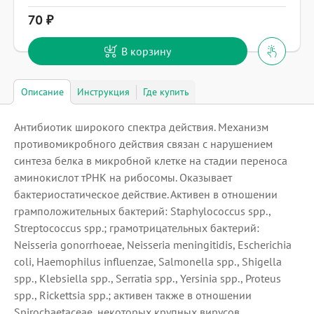
70
В корзину
Описание
Инструкция
Где купить
Антибиотик широкого спектра действия. Механизм
противомикробного действия связан с нарушением
синтеза белка в микробной клетке на стадии переноса
аминокислот тРНК на рибосомы. Оказывает
бактериостатическое действие. Активен в отношении
грамположительных бактерий: Staphylococcus spp.,
Streptococcus spp.; грамотрицательных бактерий:
Neisseria gonorrhoeae, Neisseria meningitidis, Escherichia
coli, Haemophilus influenzae, Salmonella spp., Shigella
spp., Klebsiella spp., Serratia spp., Yersinia spp., Proteus
spp., Rickettsia spp.; активен также в отношении
Spirochaetaceae, некоторых крупных вирусов.