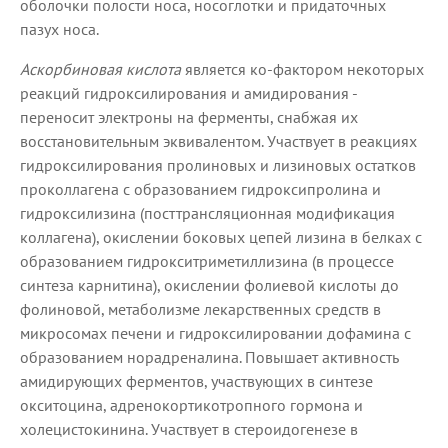
оболочки полости носа, носоглотки и придаточных
пазух носа.
Аскорбиновая кислота
является ко-фактором некоторых
реакций гидроксилирования и амидирования -
переносит электроны на ферменты, снабжая их
восстановительным эквивалентом. Участвует в реакциях
гидроксилирования пролиновых и лизиновых остатков
проколлагена с образованием гидроксипролина и
гидроксилизина (посттрансляционная модификация
коллагена), окислении боковых цепей лизина в белках с
образованием гидрокситриметиллизина (в процессе
синтеза карнитина), окислении фолиевой кислоты до
фолиновой, метаболизме лекарственных средств в
микросомах печени и гидроксилировании дофамина с
образованием норадреналина. Повышает активность
амидирующих ферментов, участвующих в синтезе
окситоцина, адренокортикотропного гормона и
холецистокинина. Участвует в стероидогенезе в