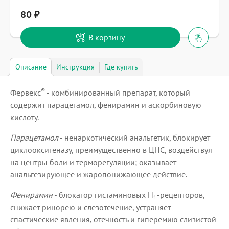
80
В корзину
Описание
Инструкция
Где купить
®
Фервекс
- комбинированный препарат, который
содержит парацетамол, фенирамин и аскорбиновую
кислоту.
Парацетамол
- ненаркотический анальгетик, блокирует
циклооксигеназу, преимущественно в ЦНС, воздействуя
на центры боли и терморегуляции; оказывает
анальгезирующее и жаропонижающее действие.
Фенирамин
- блокатор гистаминовых H
-рецепторов,
1
снижает ринорею и слезотечение, устраняет
спастические явления, отечность и гиперемию слизистой