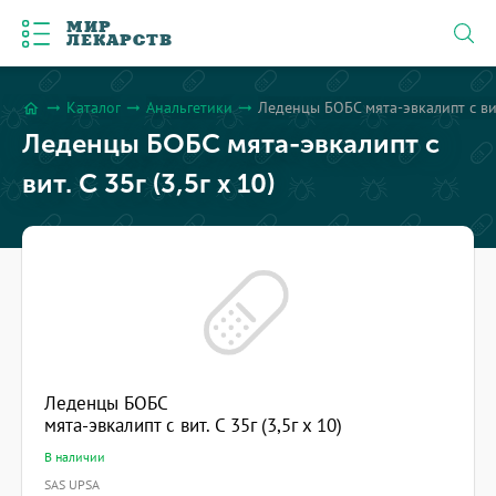
МИР
ЛЕКАРСТВ
Каталог
Анальгетики
Леденцы БОБС мята-эвкалипт с вит.
arrow_right_alt
arrow_right_alt
arrow_right_alt
home
Леденцы БОБС мята-эвкалипт с
вит. C 35г (3,5г x 10)
Леденцы БОБС
мята-эвкалипт с вит. C 35г (3,5г x 10)
В наличии
SAS UPSA