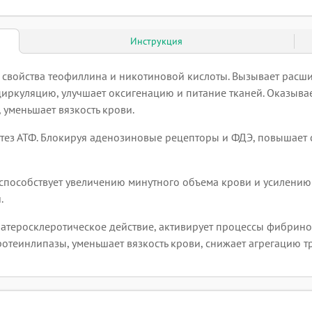
Инструкция
 свойства теофиллина и никотиновой кислоты. Вызывает расш
ркуляцию, улучшает оксигенацию и питание тканей. Оказывает
уменьшает вязкость крови.
ез АТФ. Блокируя аденозиновые рецепторы и ФДЭ, повышает с
способствует увеличению минутного объема крови и усилени
.
теросклеротическое действие, активирует процессы фибрино
отеинлипазы, уменьшает вязкость крови, снижает агрегацию т