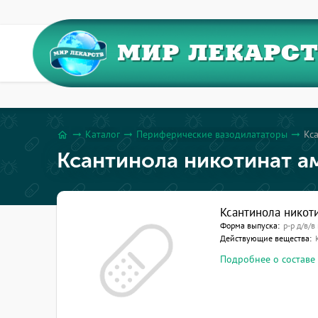
МИР ЛЕКАРС
Каталог
Периферические вазодилататоры
Кса
arrow_right_alt
arrow_right_alt
arrow_right_alt
home
Ксантинола никотинат ам
Ксантинола никоти
Форма выпуска:
р-р д/в/в
Действующие вещества:
Подробнее о составе