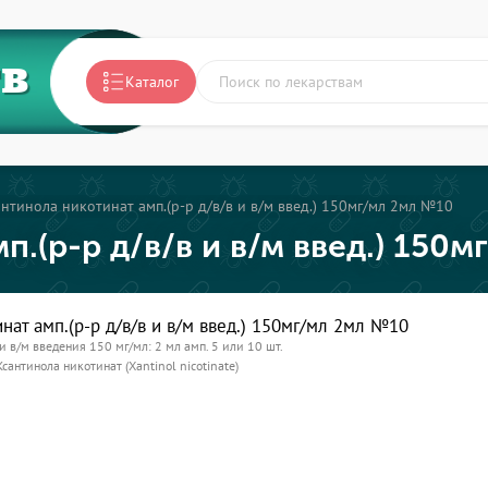
ТВ
Каталог
нтинола никотинат амп.(р-р д/в/в и в/м введ.) 150мг/мл 2мл №10
п.(р-р д/в/в и в/м введ.) 150
нат амп.(р-р д/в/в и в/м введ.) 150мг/мл 2мл №10
 и в/м введения 150 мг/мл: 2 мл амп. 5 или 10 шт.
Ксантинола никотинат (Xantinol nicotinate)