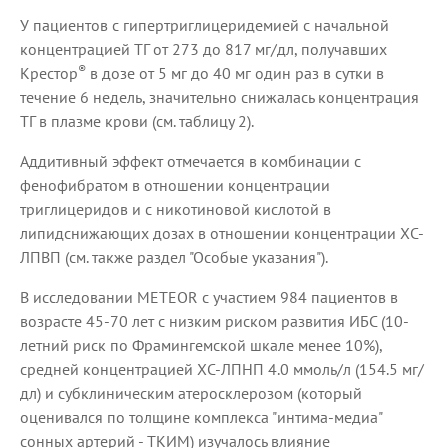
У пациентов с гипертриглицеридемией с начальной
концентрацией ТГ от 273 до 817 мг/дл, получавших
®
Крестор
в дозе от 5 мг до 40 мг один раз в сутки в
течение 6 недель, значительно снижалась концентрация
ТГ в плазме крови (см. таблицу 2).
Аддитивный эффект отмечается в комбинации с
фенофибратом в отношении концентрации
триглицеридов и с никотиновой кислотой в
липидснижающих дозах в отношении концентрации ХС-
ЛПВП (см. также раздел "Особые указания").
В исследовании METEOR с участием 984 пациентов в
возрасте 45-70 лет с низким риском развития ИБС (10-
летний риск по Фрамингемской шкале менее 10%),
средней концентрацией ХС-ЛПНП 4.0 ммоль/л (154.5 мг/
дл) и субклиническим атеросклерозом (который
оценивался по толщине комплекса "интима-медиа"
сонных артерий - ТКИМ) изучалось влияние