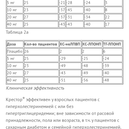
5 мг
25
-21
-28
-24
3
10 мг
23
-37
-45
-40
8
20 мг
27
-37
-31
-34
22
40 мг
25
-43
-43
-40
17
Таблица 2а
Доза
Кол-во пациентов
ХС-неЛПВП
ХС-ЛПОНП
ТГ-ЛПОНП
Плацебо
26
2
2
6
5 мг
25
-29
-25
-24
10 мг
23
-49
-48
-39
20 мг
27
-43
-49
-40
40 мг
25
-51
-56
-48
Клиническая эффективность
®
Крестор
эффективен у взрослых пациентов с
гиперхолестеринемией с или без
гипертриглицеридемии; вне зависимости от расовой
принадлежности, пола или возраста, в т.ч. у пациентов с
сахарным диабетом и семейной гиперхолестеринемией.