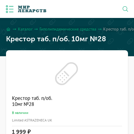
МИР
ЛЕКАРСТВ
Каталог
Гиполипидемические средства
Крестор таб. п/
arrow_right_alt
arrow_right_alt
arrow_right_alt
home
Крестор таб. п/об. 10мг №28
Крестор таб. п/об.
10мг №28
В наличии
Limited ASTRAZENECA UK
1 999