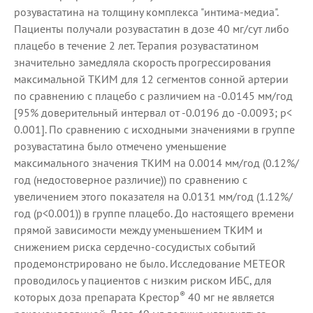
розувастатина на толщину комплекса "интима-медиа".
Пациенты получали розувастатин в дозе 40 мг/сут либо
плацебо в течение 2 лет. Терапия розувастатином
значительно замедляла скорость прогрессирования
максимальной ТКИМ для 12 сегментов сонной артерии
по сравнению с плацебо с различием на -0.0145 мм/год
[95% доверительный интервал от -0.0196 до -0.0093; р<
0.001]. По сравнению с исходными значениями в группе
розувастатина было отмечено уменьшение
максимального значения ТКИМ на 0.0014 мм/год (0.12%/
год (недостоверное различие)) по сравнению с
увеличением этого показателя на 0.0131 мм/год (1.12%/
год (р<0.001)) в группе плацебо. До настоящего времени
прямой зависимости между уменьшением ТКИМ и
снижением риска сердечно-сосудистых событий
продемонстрировано не было. Исследование METEOR
проводилось у пациентов с низким риском ИБС, для
®
которых доза препарата Крестор
40 мг не является