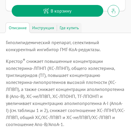
В корзину
Описание
Инструкция
Где купить
Гиполипидемический препарат, селективный
конкурентный ингибитор ГМГ-КоА-редуктазы.
®
Крестор
снижает повышенные концентрации
холестерина-ЛПНП (ХС-ЛПНП), общего холестерина,
триглицеридов (ТГ), повышает концентрацию
холестерина-липопротеинов высокой плотности (ХС-
ЛПВП), а также снижает концентрации аполипопротеина
В (Апо-B), ХС-неЛПВП, ХС-ЛПОНП, ТГ-ЛПОНП и
увеличивает концентрацию аполипопротеина A-I (АпоА-
I) (см. таблицы 1 и 2), снижает соотношение ХС-ЛПНП/ХС-
ЛПВП, общий ХС/ХС-ЛПВП и ХС-неЛПВП/ХС-ЛПВП и
соотношение Апо-B/АпоА-1.