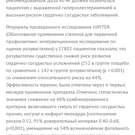
рекомендованной. Доза 40 мг должна назначаться
пациентам с выраженной гиперхолестеринемией и
высоким риском сердечно-сосудистых заболеваний.
Результаты проведенного исследования JUPITER
(Обоснование применения статинов для первичной
профилактики: интервенционное исследование по
оценке розувастатина) у 17802 пациентов показали, что
розувастатин существенно снижал риск развития
сердечно-сосудистых осложнений (252 в группе плацебо
по сравнению с 142 в группе розувастатина) (р < 0.001)
со снижением относительного риска на 44%.
Эффективность терапии, была отмечена через 6 первых
месяцев применения препарата. Отмечено статистически
значимое снижение на 48% комбинированного
критерия, включавшего смерть от сердечно-сосудистых
причин, инсульт и инфаркт миокарда (соотношение
рисков 0.52, 95% доверительный интервал 0.40-0.68,
р<0.001), уменьшение на 54% возникновения фатального