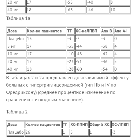
20 мг
17
-55
-40
8
40 мг
18
-63
-46
10
Таблица 1a
Доза
Кол-во пациентов
ТГ
ХС-неЛПВП
Апо В
Aпо A-I
Плацебо
13
-3
-7
-3
0
5 мг
17
-35
-44
-38
4
10 мг
17
-10
-48
-42
4
20 мг
17
-23
-51
-46
5
40 мг
18
-28
-60
-54
0
В таблицах 2 и 2а представлен дозозависимый эффект у
больных с гипертриглицеридемией (тип IIb и IV по
Фредриксону) (среднее процентное изменение по
сравнению с исходным значением).
Таблица 2
Доза
Кол-во пациентов
ТГ
ХС-ЛПНП
Общий ХС
ХС-ЛПВП
Плацебо
26
1
5
1
-3