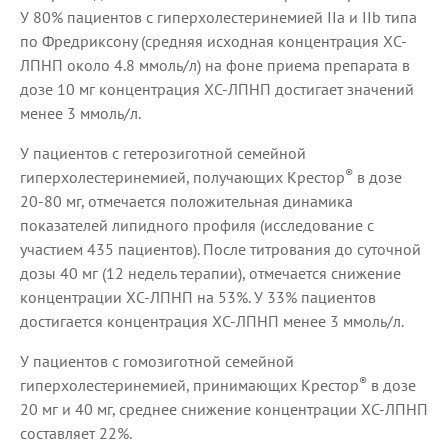
У 80% пациентов с гиперхолестеринемией IIа и IIb типа
по Фредриксону (средняя исходная концентрация ХС-
ЛПНП около 4.8 ммоль/л) на фоне приема препарата в
дозе 10 мг концентрация ХС-ЛПНП достигает значений
менее 3 ммоль/л.
У пациентов с гетерозиготной семейной
®
гиперхолестеринемией, получающих Крестор
в дозе
20-80 мг, отмечается положительная динамика
показателей липидного профиля (исследование с
участием 435 пациентов). После титрования до суточной
дозы 40 мг (12 недель терапии), отмечается снижение
концентрации ХС-ЛПНП на 53%. У 33% пациентов
достигается концентрация ХС-ЛПНП менее 3 ммоль/л.
У пациентов с гомозиготной семейной
®
гиперхолестеринемией, принимающих Крестор
в дозе
20 мг и 40 мг, среднее снижение концентрации ХС-ЛПНП
составляет 22%.