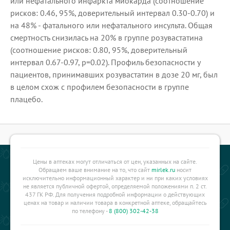
или нефатального инфаркта миокарда (соотношение
рисков: 0.46, 95%, доверительный интервал 0.30-0.70) и
на 48% - фатального или нефатального инсульта. Общая
смертность снизилась на 20% в группе розувастатина
(соотношение рисков: 0.80, 95%, доверительный
интервал 0.67-0.97, р=0.02). Профиль безопасности у
пациентов, принимавших розувастатин в дозе 20 мг, был
в целом схож с профилем безопасности в группе
плацебо.
Цены в аптеках могут отличаться от цен, указанных на сайте.
Обращаем ваше внимание на то, что сайт
mirlek.ru
носит
исключительно информационный характер и ни при каких условиях
не является публичной офертой, определяемой положениями п. 2 ст.
437 ГК РФ. Для получения подробной информации о действующих
ценах на товар и наличии товара в конкретной аптеке, обращайтесь
по телефону -
8 (800) 302-42-38