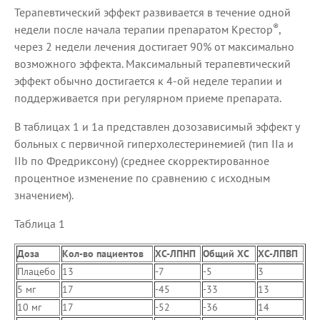
Терапевтический эффект развивается в течение одной
®
недели после начала терапии препаратом Крестор
,
через 2 недели лечения достигает 90% от максимально
возможного эффекта. Максимальный терапевтический
эффект обычно достигается к 4-ой неделе терапии и
поддерживается при регулярном приеме препарата.
В таблицах 1 и 1а представлен дозозависимый эффект у
больных с первичной гиперхолестеринемией (тип IIа и
IIb по Фредриксону) (среднее скорректированное
процентное изменение по сравнению с исходным
значением).
Таблица 1
Доза
Кол-во пациентов
ХС-ЛПНП
Общий ХС
ХС-ЛПВП
Плацебо
13
-7
-5
3
5 мг
17
-45
-33
13
10 мг
17
-52
-36
14