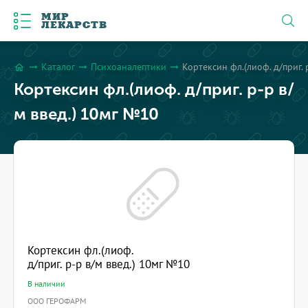
МИР
ЛЕКАРСТВ
Каталог
Психоаналептики
Кортексин фл.(лиоф. д/приг. 
arrow_right_alt
arrow_right_alt
arrow_right_alt
home
Кортексин фл.(лиоф. д/приг. р-р в/
м введ.) 10мг №10
Кортексин фл.(лиоф.
д/приг. р-р в/м введ.) 10мг №10
В наличии
ООО ГЕРОФАРМ