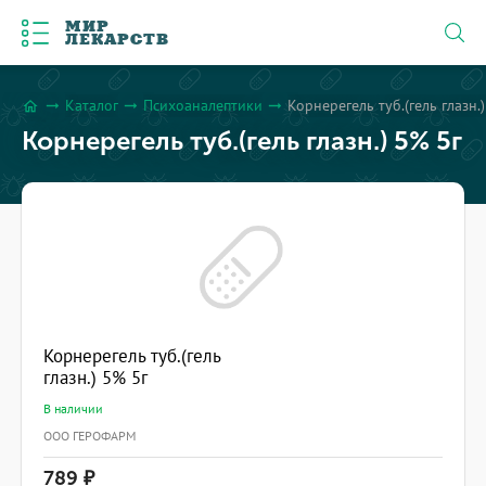
МИР
ЛЕКАРСТВ
Каталог
Психоаналептики
Корнерегель туб.(гель глазн.
arrow_right_alt
arrow_right_alt
arrow_right_alt
home
Корнерегель туб.(гель глазн.) 5% 5г
Корнерегель туб.(гель
глазн.) 5% 5г
В наличии
ООО ГЕРОФАРМ
789