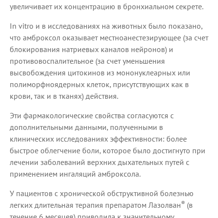
увеличивает их концентрацию в бронхиальном секрете.
In vitro и в исследованиях на животных было показано,
что амброксол оказывает местноанестезирующее (за счет
блокирования натриевых каналов нейронов) и
противовоспалительное (за счет уменьшения
высвобождения цитокинов из мононуклеарных или
полиморфноядерных клеток, присутствующих как в
крови, так и в тканях) действия.
Эти фармакологические свойства согласуются с
дополнительными данными, полученными в
клинических исследованиях эффективности: более
быстрое облегчение боли, которое было достигнуто при
лечении заболеваний верхних дыхательных путей с
применением ингаляций амброксола.
У пациентов с хронической обструктивной болезнью
®
легких длительная терапия препаратом Лазолван
(в
течение 6 месяцев) приводила к значительному