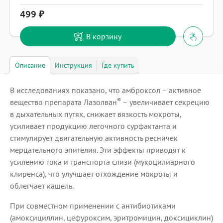
499
В корзину
Описание
Инструкция
Где купить
В исследованиях показано, что амброксол – активное
®
вещество препарата Лазолван
– увеличивает секрецию
в дыхательных путях, снижает вязкость мокроты,
усиливает продукцию легочного сурфактанта и
стимулирует двигательную активность ресничек
мерцательного эпителия. Эти эффекты приводят к
усилению тока и транспорта слизи (мукоцилиарного
клиренса), что улучшает отхождение мокроты и
облегчает кашель.
При совместном применении с антибиотиками
(амоксициллин, цефуроксим, эритромицин, доксициклин)