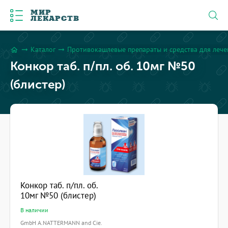
МИР
ЛЕКАРСТВ
Каталог
Противокашлевые препараты и средства для леч
arrow_right_alt
arrow_right_alt
home
Конкор таб. п/пл. об. 10мг №50
(блистер)
Конкор таб. п/пл. об.
10мг №50 (блистер)
В наличии
GmbH A.NATTERMANN and Cie.