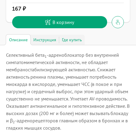
167
В корзину
Описание
Инструкция
Где купить
Селективный бета
-адреноблокатор без внутренней
1
симпатомиметической активности, не обладает
мембраностабилизирующей активностью. Снижает
активность ренина плазмы, уменьшает потребность
миокарда в кислороде, уменьшает ЧСС (в покое и при
нагрузке) и сердечный выброс, при этом ударный объем
существенно не уменьшается. Угнетает AV-проводимость.
Оказывает антиангинальное и гипотензивное действие. В
высоких дозах (200 мг и более) может вызывать блокаду
и β
-адренорецепторов главным образом в бронхах и в
2
гладких мышцах сосудов.