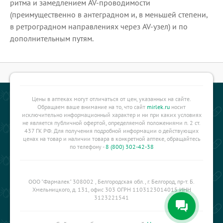
ритма и замедлением AV-проводимости
(преимущественно в антеградном и, в меньшей степени,
в ретроградном направлениях через AV-узел) и по
дополнительным путям.
Цены в аптеках могут отличаться от цен, указанных на сайте.
Обращаем ваше внимание на то, что сайт
mirlek.ru
носит
исключительно информационный характер и ни при каких условиях
не является публичной офертой, определяемой положениями п. 2 ст.
437 ГК РФ. Для получения подробной информации о действующих
ценах на товар и наличии товара в конкретной аптеке, обращайтесь
по телефону -
8 (800) 302-42-38
ООО "Фармалек" 308002 , Белгородская обл., г. Белгород, пр-т. Б.
Хмельницкого, д. 131, офис 303 ОГРН 1103123014015 ИНН
3123221541