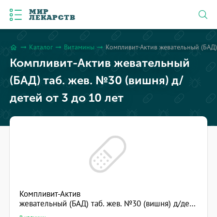
МИР
ЛЕКАРСТВ
Каталог
Витамины
Компливит-Актив жевательный (БАД) 
arrow_right_alt
arrow_right_alt
arrow_right_alt
home
Компливит-Актив жевательный
(БАД) таб. жев. №30 (вишня) д/
детей от 3 до 10 лет
Компливит-Актив
жевательный (БАД) таб. жев. №30 (вишня) д/детей от 3 до 10 лет