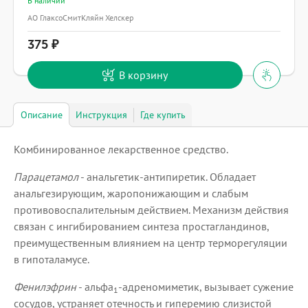
В наличии
АО ГлаксоСмитКляйн Хелскер
375
В корзину
Описание
Инструкция
Где купить
Комбинированное лекарственное средство.
Парацетамол
- анальгетик-антипиретик. Обладает
анальгезирующим, жаропонижающим и слабым
противовоспалительным действием. Механизм действия
связан с ингибированием синтеза простагландинов,
преимущественным влиянием на центр терморегуляции
в гипоталамусе.
Фенилэфрин
- альфа
-адреномиметик, вызывает сужение
1
сосудов, устраняет отечность и гиперемию слизистой