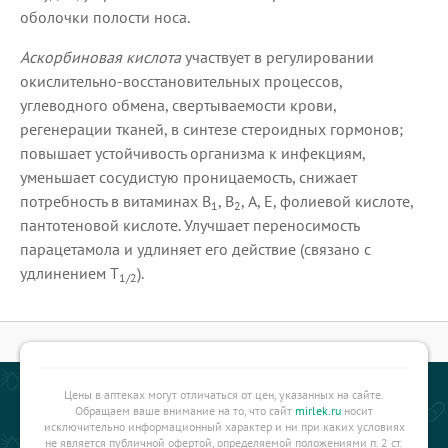
оболочки полости носа.
Аскорбиновая кислота
участвует в регулировании
окислительно-восстановительных процессов,
углеводного обмена, свертываемости крови,
регенерации тканей, в синтезе стероидных гормонов;
повышает устойчивость организма к инфекциям,
уменьшает сосудистую проницаемость, снижает
потребность в витаминах B
, B
, А, Е, фолиевой кислоте,
1
2
пантотеновой кислоте. Улучшает переносимость
парацетамола и удлиняет его действие (связано с
удлинением T
).
1/2
Цены в аптеках могут отличаться от цен, указанных на сайте.
Обращаем ваше внимание на то, что сайт
mirlek.ru
носит
исключительно информационный характер и ни при каких условиях
не является публичной офертой, определяемой положениями п. 2 ст.