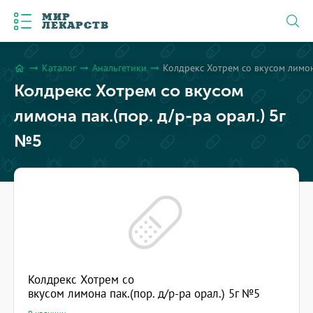
МИР
ЛЕКАРСТВ
Каталог
Анальгетики
Колдрекс Хотрем со вкусом лимона
arrow_right_alt
arrow_right_alt
arrow_right_alt
home
Колдрекс Хотрем со вкусом
лимона пак.(пор. д/р-ра орал.) 5г
№5
Колдрекс Хотрем со
вкусом лимона пак.(пор. д/р-ра орал.) 5г №5