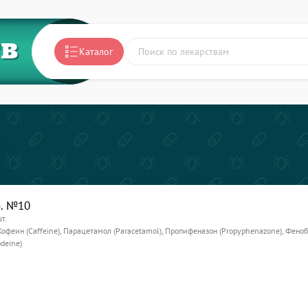
ТВ
Каталог
б. №10
т.
Кофеин (Caffeine), Парацетамол (Paracetamol), Пропифеназон (Propyphenazone), Фено
odeine)