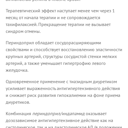
Терапевтический эффект наступает менее чем через 1
месяц от начала терапии и не сопровождается
тахифилаксией. Прекращение терапии не вызывает
синдром отмены.
Периндоприл обладает сосудорасширяющими
свойствами и способствует восстановлению эластичности
крупных артерий, структуры сосудистой стенки мелких
артерий, а также уменьшает гипертрофию левого
желудочка.
Одновременное применение с тиазидным диуретиком
усиливает выраженность антигипертензивного действия
и снижает риск развития гипокалиемии на фоне приема
диуретиков.
Комбинация
периндоприл/индапамид
оказывает
дозозависимое антигипертензивное действие как на
систолическое, так и на диастолическое АД (в положении