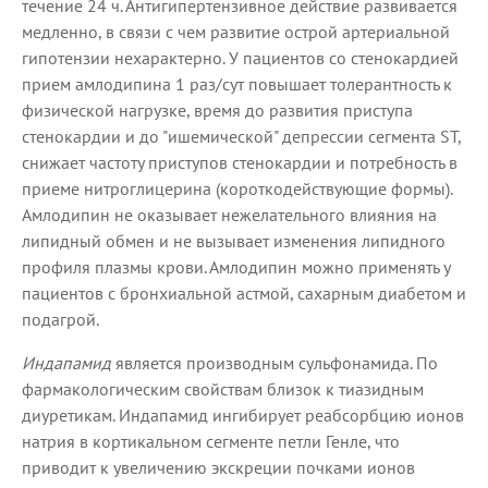
течение 24 ч. Антигипертензивное действие развивается
медленно, в связи с чем развитие острой артериальной
гипотензии нехарактерно. У пациентов со стенокардией
прием амлодипина 1 раз/сут повышает толерантность к
физической нагрузке, время до развития приступа
стенокардии и до "ишемической" депрессии сегмента ST,
снижает частоту приступов стенокардии и потребность в
приеме нитроглицерина (короткодействующие формы).
Амлодипин не оказывает нежелательного влияния на
липидный обмен и не вызывает изменения липидного
профиля плазмы крови. Амлодипин можно применять у
пациентов с бронхиальной астмой, сахарным диабетом и
подагрой.
Индапамид
является производным сульфонамида. По
фармакологическим свойствам близок к тиазидным
диуретикам. Индапамид ингибирует реабсорбцию ионов
натрия в кортикальном сегменте петли Генле, что
приводит к увеличению экскреции почками ионов