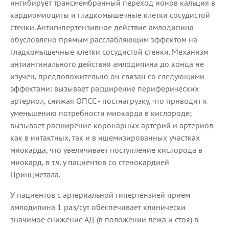
ингибирует трансмембранный переход ионов кальция в
кардиомиоциты и гладкомышечные клетки сосудистой
стенки. Антигипертензивное действие амлодипина
обусловлено прямым расслабляющим эффектом на
гладкомышечные клетки сосудистой стенки. Механизм
антиангинального действия амлодипина до конца не
изучен, предположительно он связан со следующими
эффектами: вызывает расширение периферических
артериол, снижая ОПСС - постнагрузку, что приводит к
уменьшению потребности миокарда в кислороде;
вызывает расширение коронарных артерий и артериол
как в интактных, так и в ишемизированных участках
миокарда, что увеличивает поступление кислорода в
миокард, в т.ч. у пациентов со стенокардией
Принцметала.
У пациентов с артериальной гипертензией прием
амлодипина 1 раз/сут обеспечивает клинически
значимое снижение АД (в положении лежа и стоя) в