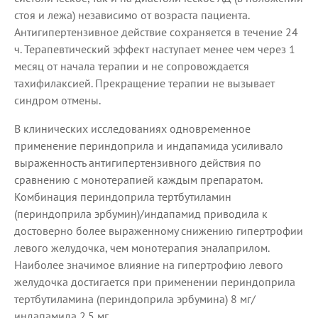
стоя и лежа) независимо от возраста пациента.
Антигипертензивное действие сохраняется в течение 24
ч. Терапевтический эффект наступает менее чем через 1
месяц от начала терапии и не сопровождается
тахифилаксией. Прекращение терапии не вызывает
синдром отмены.
В клинических исследованиях одновременное
применение периндоприла и индапамида усиливало
выраженность антигипертензивного действия по
сравнению с монотерапией каждым препаратом.
Комбинация периндоприла тертбутиламин
(периндоприла эрбумин)/индапамид приводила к
достоверно более выраженному снижению гипертрофии
левого желудочка, чем монотерапия эналаприлом.
Наиболее значимое влияние на гипертрофию левого
желудочка достигается при применении периндоприла
тертбутиламина (периндоприла эрбумина) 8 мг/
индапамида 2.5 мг.