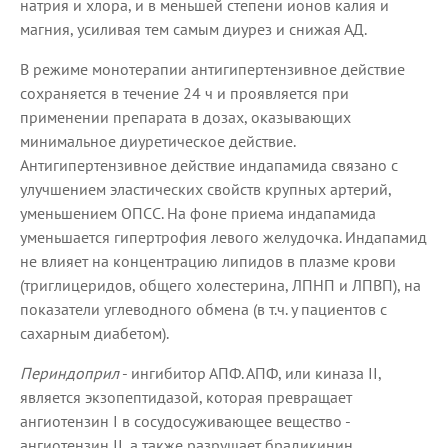
натрия и хлора, и в меньшей степени ионов калия и
магния, усиливая тем самым диурез и снижая АД.
В режиме монотерапии антигипертензивное действие
сохраняется в течение 24 ч и проявляется при
применении препарата в дозах, оказывающих
минимальное диуретическое действие.
Антигипертензивное действие индапамида связано с
улучшением эластических свойств крупных артерий,
уменьшением ОПСС. На фоне приема индапамида
уменьшается гипертрофия левого желудочка. Индапамид
не влияет на концентрацию липидов в плазме крови
(триглицеридов, общего холестерина, ЛПНП и ЛПВП), на
показатели углеводного обмена (в т.ч. у пациентов с
сахарным диабетом).
Периндоприл
- ингибитор АПФ. АПФ, или киназа II,
является экзопептидазой, которая превращает
ангиотензин I в сосудосуживающее вещество -
ангиотензин II, а также разрушает брадикинин,