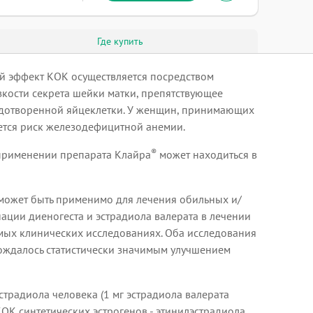
Где купить
й эффект КОК осуществляется посредством
ости секрета шейки матки, препятствующее
одотворенной яйцеклетки. У женщин, принимающих
ается риск железодефицитной анемии.
®
 применении препарата Клайра
может находиться в
 может быть применимо для лечения обильных и/
ации диеногеста и эстрадиола валерата в лечении
мых клинических исследованиях. Оба исследования
ождалось статистически значимым улучшением
страдиола человека (1 мг эстрадиола валерата
КОК синтетических эстрогенов - этинилэстрадиола