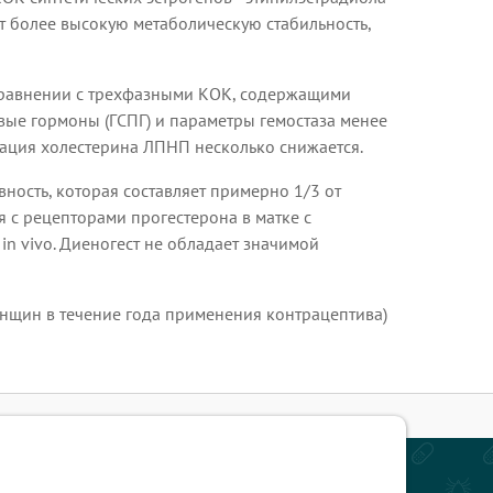
т более высокую метаболическую стабильность,
 сравнении с трехфазными КОК, содержащими
вые гормоны (ГСПГ) и параметры гемостаза менее
ация холестерина ЛПНП несколько снижается.
ость, которая составляет примерно 1/3 от
я с рецепторами прогестерона в матке с
n vivo. Диеногест не обладает значимой
нщин в течение года применения контрацептива)