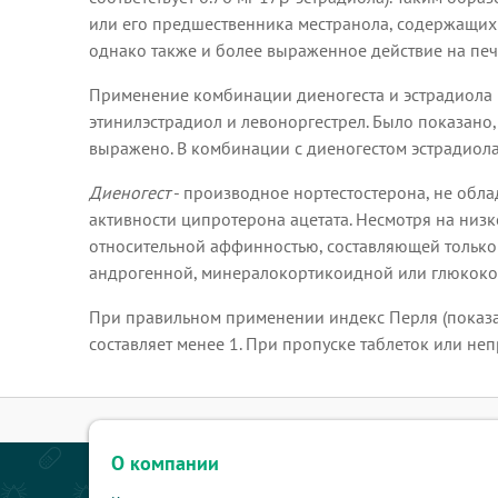
или его предшественника местранола, содержащих 
однако также и более выраженное действие на печ
Применение комбинации диеногеста и эстрадиола 
этинилэстрадиол и левоноргестрел. Было показано
выражено. В комбинации с диеногестом эстрадиол
Диеногест
- производное нортестостерона, не обл
активности ципротерона ацетата. Несмотря на низк
относительной аффинностью, составляющей только 
андрогенной, минералокортикоидной или глюкокор
При правильном применении индекс Перля (показат
составляет менее 1. При пропуске таблеток или н
О компании