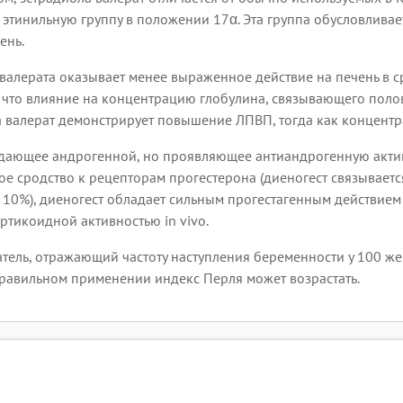
этинильную группу в положении 17α. Эта группа обусловливае
ень.
валерата оказывает менее выраженное действие на печень в
, что влияние на концентрацию глобулина, связывающего поло
а валерат демонстрирует повышение ЛПВП, тогда как концентр
адающее андрогенной, но проявляющее антиандрогенную активн
ое сродство к рецепторам прогестерона (диеногест связываетс
10%), диеногест обладает сильным прогестагенным действием i
тикоидной активностью in vivo.
ель, отражающий частоту наступления беременности у 100 же
еправильном применении индекс Перля может возрастать.