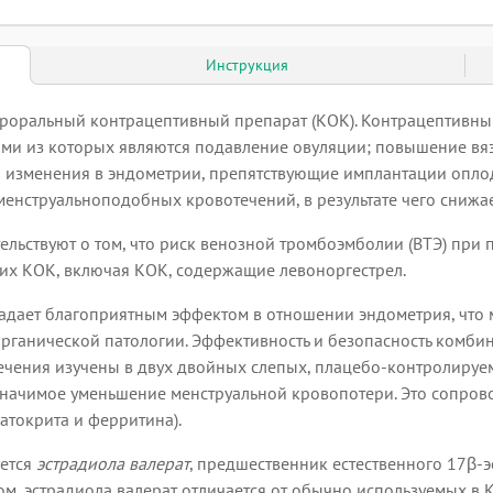
Инструкция
ероральный контрацептивный препарат (КОК). Контрацептивны
 из которых являются подавление овуляции; повышение вязк
и изменения в эндометрии, препятствующие имплантации опл
менструальноподобных кровотечений, в результате чего сниж
льствуют о том, что риск венозной тромбоэмболии (ВТЭ) при
гих КОК, включая КОК, содержащие левоноргестрел.
ладает благоприятным эффектом в отношении эндометрия, что
рганической патологии. Эффективность и безопасность комбин
чения изучены в двух двойных слепых, плацебо-контролируе
значимое уменьшение менструальной кровопотери. Это сопров
атокрита и ферритина).
ется
эстрадиола валерат
, предшественник естественного 17β-э
зом, эстрадиола валерат отличается от обычно используемых в 