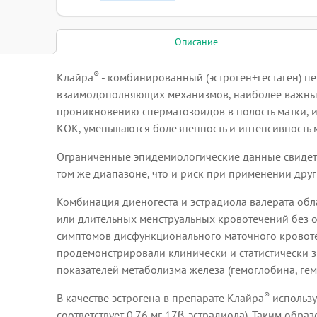
Описание
®
Клайра
- комбинированный (эстроген+гестаген) п
взаимодополняющих механизмов, наиболее важными
проникновению сперматозоидов в полость матки, 
КОК, уменьшаются болезненность и интенсивность 
Ограниченные эпидемиологические данные свидете
том же диапазоне, что и риск при применении дру
Комбинация диеногеста и эстрадиола валерата об
или длительных менструальных кровотечений без о
симптомов дисфункционального маточного кровоте
продемонстрировали клинически и статистически 
показателей метаболизма железа (гемоглобина, гем
®
В качестве эстрогена в препарате Клайра
использу
соответствует 0.76 мг 17β-эстрадиола). Таким обра