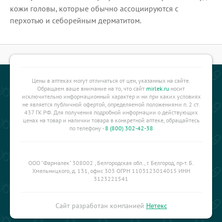
кожи головы, которые обычно ассоциируются с
перхотью и себорейным дерматитом.
Цены в аптеках могут отличаться от цен, указанных на сайте.
Обращаем ваше внимание на то, что сайт
mirlek.ru
носит
исключительно информационный характер и ни при каких условиях
не является публичной офертой, определяемой положениями п. 2 ст.
437 ГК РФ. Для получения подробной информации о действующих
ценах на товар и наличии товара в конкретной аптеке, обращайтесь
по телефону -
8 (800) 302-42-38
ООО "Фармалек" 308002 , Белгородская обл., г. Белгород, пр-т. Б.
Хмельницкого, д. 131, офис 303 ОГРН 1103123014015 ИНН
3123221541
Сайт разработан компанией
Нетекс