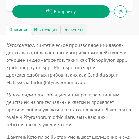
В корзину
Описание
Инструкция
Где купить
Кетоконазол
, синтетическое производное имидазол-
диоксалана, обладает противогрибковым действием в
отношении дерматофитов, таких как Trichophyton spp.,
Epidermophyton spp., Microsporum spp. и
дрожжеподобных грибов, таких как Candida spp. и
Malassezia furfur (Pityrosporum ovale).
Цинка пиритион
- обладает антипролиферативным
действием на эпителиальные клетки и проявляет
противогрибковую активность в отношении Pityrosporum
ovale и Pityrosporum orbiculare, вызывающих
избыточное шелушение кожи.
Шампунь Кето плюс быстро уменьшает шелушение и зуд