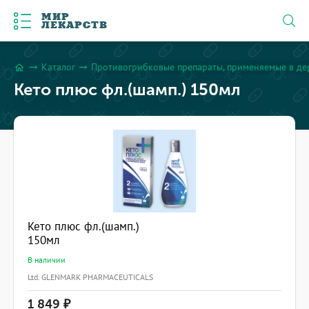
МИР
ЛЕКАРСТВ
Каталог
Противогрибковые препараты, применяемые в де
arrow_right_alt
arrow_right_alt
home
Кето плюс фл.(шамп.) 150мл
Кето плюс фл.(шамп.)
150мл
В наличии
Ltd. GLENMARK PHARMACEUTICALS
1 849