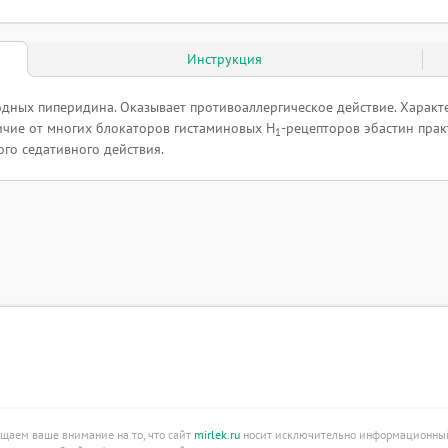
Инструкция
одных пиперидина. Оказывает противоаллергическое действие. Характе
ичие от многих блокаторов гистаминовых H
-рецепторов эбастин пра
1
го седативного действия.
ащаем ваше внимание на то, что сайт
mirlek.ru
носит исключительно информационный 