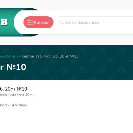
ТВ
Каталог
действия
Кестин таб. п/пл. об. 20мг №10
arrow_right_alt
мг №10
об. 20мг №10
филизированные 20 мг:
Эбастин (Ebastine)