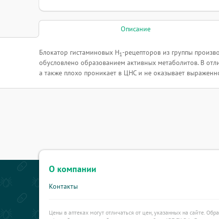
Описание
Блокатор гистаминовых H
-рецепторов из группы произв
1
обусловлено образованием активных метаболитов. В отл
а также плохо проникает в ЦНС и не оказывает выраженно
О компании
Контакты
Цены в аптеках могут отличаться от цен, указанных на сайте. Обр