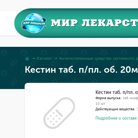
МИР ЛЕКАРС
Каталог
Антигистаминные средства системного 
arrow_right_alt
arrow_right_alt
home
Кестин таб. п/пл. об. 20
Кестин таб. п/пл. 
Форма выпуска:
таб. лио
10 шт.
Действующие вещества:
Подробнее о составе