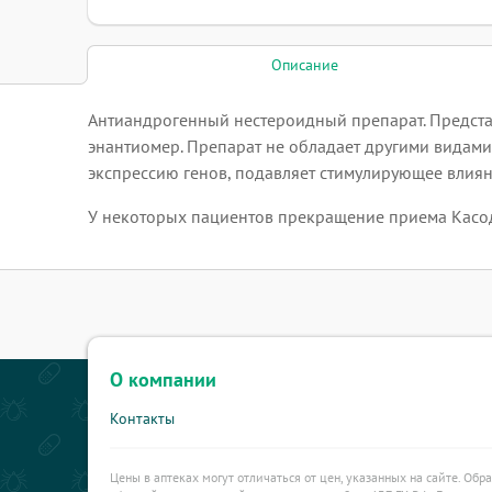
Описание
Антиандрогенный нестероидный препарат. Предста
энантиомер. Препарат не обладает другими видами
экспрессию генов, подавляет стимулирующее влиян
У некоторых пациентов прекращение приема Касод
О компании
Контакты
Цены в аптеках могут отличаться от цен, указанных на сайте. Обр