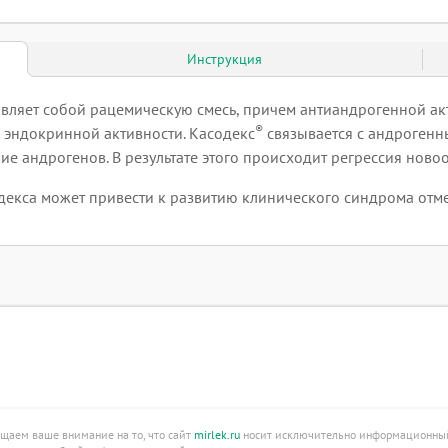
Инструкция
вляет собой рацемическую смесь, причем антиандрогенной ак
®
 эндокринной активности. Касодекс
связывается с андрогенн
ие андрогенов. В результате этого происходит регрессия нов
екса может привести к развитию клинического синдрома отм
ащаем ваше внимание на то, что сайт
mirlek.ru
носит исключительно информационный 