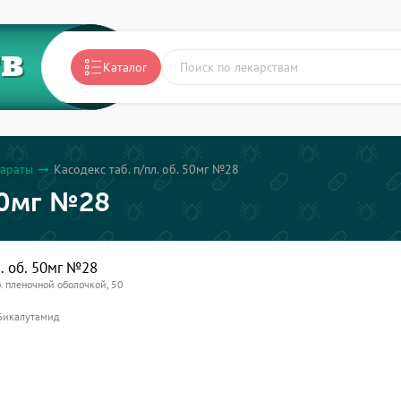
ТВ
Каталог
араты
Касодекс таб. п/пл. об. 50мг №28
arrow_right_alt
50мг №28
л. об. 50мг №28
р. пленочной оболочкой, 50
Бикалутамид