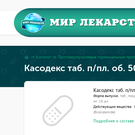
МИР ЛЕКАРС
Каталог
Противоопухолевые гормональные преп
arrow_right_alt
arrow_right_alt
home
Касодекс таб. п/пл. об. 
Касодекс таб. п/п
Форма выпуска:
таб., пок
мг: 28 шт.
Действующие вещества:
(Bicalutamide)
Подробнее о составе