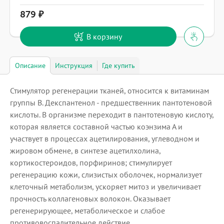
879
В корзину
Описание
Инструкция
Где купить
Стимулятор регенерации тканей, относится к витаминам
группы B. Декспантенол - предшественник пантотеновой
кислоты. В организме переходит в пантотеновую кислоту,
которая является составной частью коэнзима А и
участвует в процессах ацетилирования, углеводном и
жировом обмене, в синтезе ацетилхолина,
кортикостероидов, порфиринов; стимулирует
регенерацию кожи, слизистых оболочек, нормализует
клеточный метаболизм, ускоряет митоз и увеличивает
прочность коллагеновых волокон. Оказывает
регенерирующее, метаболическое и слабое
противовоспалительное действие.