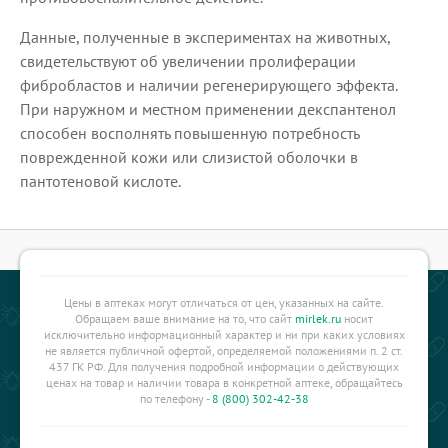
Данные, полученные в экспериментах на животных,
свидетельствуют об увеличении пролиферации
фибробластов и наличии регенерирующего эффекта.
При наружном и местном применении декспантенол
способен восполнять повышенную потребность
поврежденной кожи или слизистой оболочки в
пантотеновой кислоте.
Цены в аптеках могут отличаться от цен, указанных на сайте.
Обращаем ваше внимание на то, что сайт
mirlek.ru
носит
исключительно информационный характер и ни при каких условиях
не является публичной офертой, определяемой положениями п. 2 ст.
437 ГК РФ. Для получения подробной информации о действующих
ценах на товар и наличии товара в конкретной аптеке, обращайтесь
по телефону -
8 (800) 302-42-38