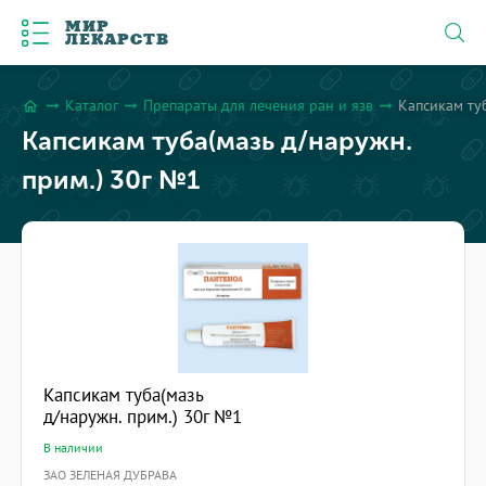
МИР
ЛЕКАРСТВ
Каталог
Препараты для лечения ран и язв
Капсикам ту
arrow_right_alt
arrow_right_alt
arrow_right_alt
home
Капсикам туба(мазь д/наружн.
прим.) 30г №1
Капсикам туба(мазь
д/наружн. прим.) 30г №1
В наличии
ЗАО ЗЕЛЕНАЯ ДУБРАВА