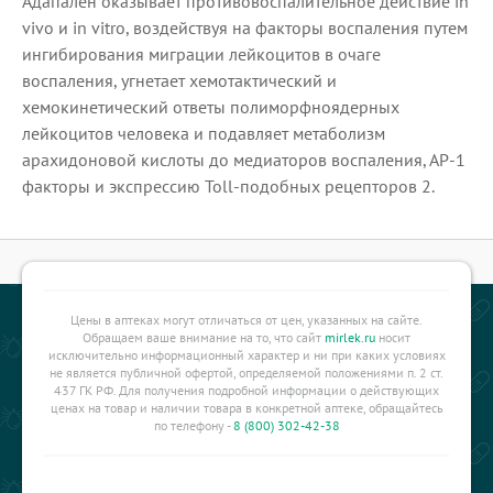
Адапален оказывает противовоспалительное действие in
vivo и in vitro, воздействуя на факторы воспаления путем
ингибирования миграции лейкоцитов в очаге
воспаления, угнетает хемотактический и
хемокинетический ответы полиморфноядерных
лейкоцитов человека и подавляет метаболизм
арахидоновой кислоты до медиаторов воспаления, АР-1
факторы и экспрессию Toll-подобных рецепторов 2.
Цены в аптеках могут отличаться от цен, указанных на сайте.
Обращаем ваше внимание на то, что сайт
mirlek.ru
носит
исключительно информационный характер и ни при каких условиях
не является публичной офертой, определяемой положениями п. 2 ст.
437 ГК РФ. Для получения подробной информации о действующих
ценах на товар и наличии товара в конкретной аптеке, обращайтесь
по телефону -
8 (800) 302-42-38