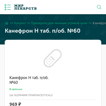
МИР
ЛЕКАРСТВ
Каталог
Препараты для лечения угревой сыпи
Канефрон
arrow_right_alt
arrow_right_alt
arrow_right_alt
home
Канефрон Н таб. п/об. №60
Канефрон Н таб. п/об.
№60
В наличии
Ltd. GLENMARK PHARMACEUTICALS
969