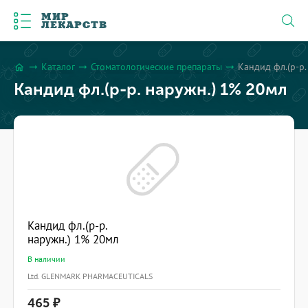
МИР
ЛЕКАРСТВ
Каталог
Стоматологические препараты
Кандид фл.(р-р.
arrow_right_alt
arrow_right_alt
arrow_right_alt
home
Кандид фл.(р-р. наружн.) 1% 20мл
Кандид фл.(р-р.
наружн.) 1% 20мл
В наличии
Ltd. GLENMARK PHARMACEUTICALS
465