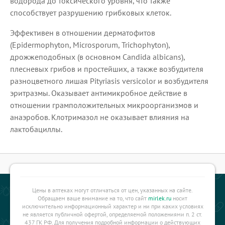
водорода до токсического уровня, что также
способствует разрушению грибковых клеток.
Эффективен в отношении дерматофитов
(Epidermophyton, Microsporum, Trichophyton),
дрожжеподобных (в основном Candida albicans),
плесневых грибов и простейших, а также возбудителя
разноцветного лишая Pityriasis versicolor и возбудителя
эритразмы. Оказывает антимикробное действие в
отношении грамположительных микроорганизмов и
анаэробов. Клотримазол не оказывает влияния на
лактобациллы.
Цены в аптеках могут отличаться от цен, указанных на сайте.
Обращаем ваше внимание на то, что сайт
mirlek.ru
носит
исключительно информационный характер и ни при каких условиях
не является публичной офертой, определяемой положениями п. 2 ст.
437 ГК РФ. Для получения подробной информации о действующих